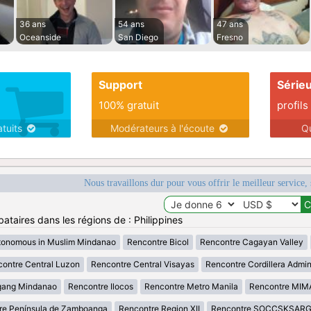
36 ans
54 ans
47 ans
Oceanside
San Diego
Fresno
Support
Série
100% gratuit
profils
atuits
Modérateurs à l'écoute
Q
Nous travaillons dur pour vous offrir le meilleur service, 
ataires dans les régions de : Philippines
tonomous in Muslim Mindanao
Rencontre Bicol
Rencontre Cagayan Valley
ontre Central Luzon
Rencontre Central Visayas
Rencontre Cordillera Admin
gang Mindanao
Rencontre Ilocos
Rencontre Metro Manila
Rencontre MI
re Península de Zamboanga
Rencontre Region XII
Rencontre SOCCSKSAR