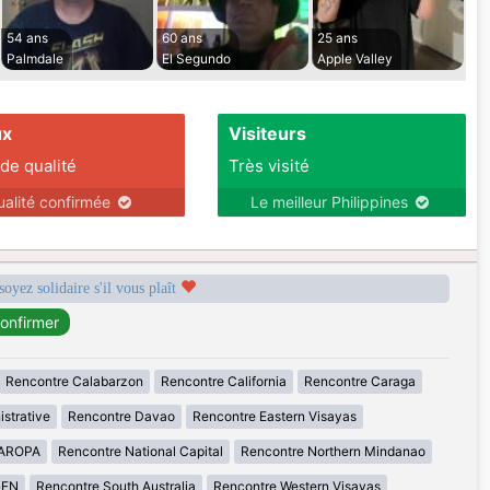
54 ans
60 ans
25 ans
Palmdale
El Segundo
Apple Valley
ux
Visiteurs
 de qualité
Très visité
ualité confirmée
Le meilleur Philippines
soyez solidaire s'il vous plaît
Rencontre Calabarzon
Rencontre California
Rencontre Caraga
istrative
Rencontre Davao
Rencontre Eastern Visayas
MAROPA
Rencontre National Capital
Rencontre Northern Mindanao
GEN
Rencontre South Australia
Rencontre Western Visayas