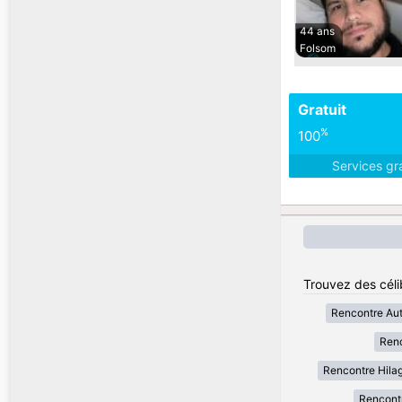
44 ans
Folsom
Gratuit
%
100
Services gr
Trouvez des célib
Rencontre Au
Renc
Rencontre Hila
Rencont