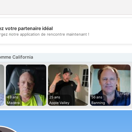
z votre partenaire idéal
💖
rgez notre application de rencontre maintenant !
💕
mme California
49 ans
25 ans
56 ans
Madera
Apple Valley
Banning