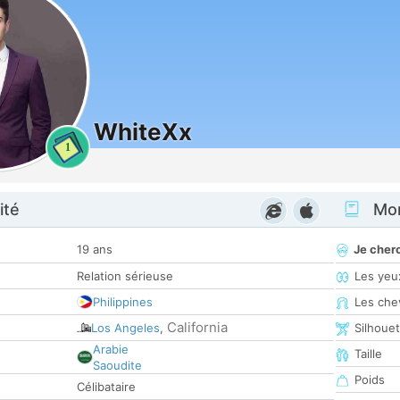
WhiteXx
1
ité
Mon
19 ans
Je cher
Relation sérieuse
Les yeu
Philippines
Les che
California
Los Angeles
,
Silhoue
Arabie
Taille
Saoudite
Poids
Célibataire