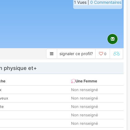
1 Vues |
0 Commentaires
signaler ce profil?
0
 physique et+
che
Une Femme
x
Non renseigné
veux
Non renseigné
tte
Non renseigné
Non renseigné
Non renseigné