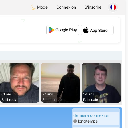
Mode
Connexion
S'inscrire
💖
💕
61 ans
27 ans
54 ans
Fallbrook
Sacramento
Palmdale
dernière connexion
longtemps