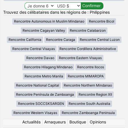
Trouvez des célibataires dans les régions de : Philippines
Rencontre Autonomous in Muslim Mindanao
Rencontre Bicol
Rencontre Cagayan Valley
Rencontre Calabarzon
Rencontre California
Rencontre Caraga
Rencontre Central Luzon
Rencontre Central Visayas
Rencontre Cordillera Administrative
Rencontre Davao
Rencontre Eastern Visayas
Rencontre Hilagang Mindanao
Rencontre Ilocos
Rencontre Metro Manila
Rencontre MIMAROPA
Rencontre National Capital
Rencontre Northern Mindanao
Rencontre Península de Zamboanga
Rencontre Region XII
Rencontre SOCCSKSARGEN
Rencontre South Australia
Rencontre Western Visayas
Rencontre Zamboanga Peninsula
Actualités
|
Arnaqueurs
|
Boutique
|
Opinions