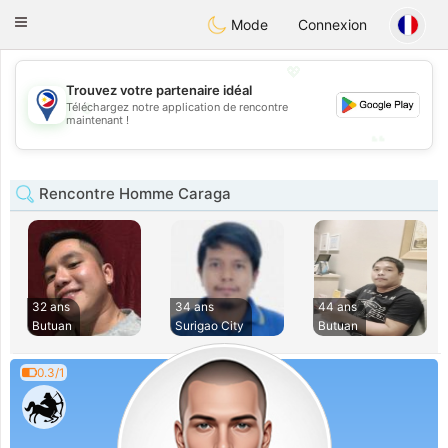
Philippines
Chat
Toggle
Mode
Connexion
navigation
💖
Trouvez votre partenaire idéal
💖
Téléchargez notre application de rencontre
maintenant !
💕
💕
Rencontre Homme Caraga
32 ans
34 ans
44 ans
Butuan
Surigao City
Butuan
0.3/1