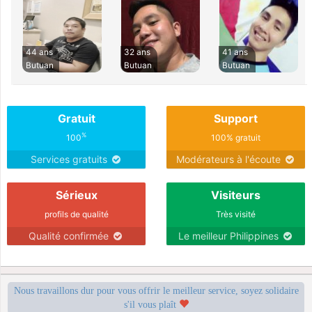
44 ans
32 ans
41 ans
Butuan
Butuan
Butuan
Gratuit
Support
%
100
100% gratuit
Services gratuits
Modérateurs à l'écoute
Sérieux
Visiteurs
profils de qualité
Très visité
Qualité confirmée
Le meilleur Philippines
Nous travaillons dur pour vous offrir le meilleur service, soyez solidaire
s'il vous plaît