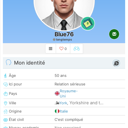
0
Blue76
longtemps
0
Mon identité
Âge
50 ans
Ici pour
Relation sérieuse
Royaume-
Pays
Uni
Yorkshire and t...
Ville
York
,
Origine
Italie
État civil
C'est compliqué
Niveau academic
Non renseigné