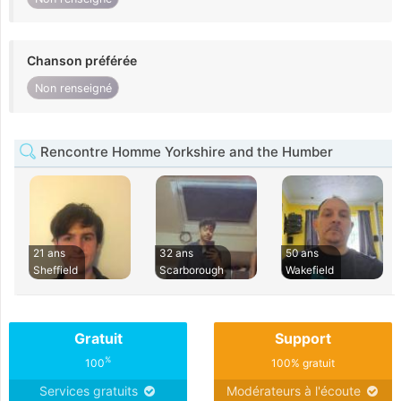
Chanson préférée
Non renseigné
Rencontre Homme Yorkshire and the Humber
21 ans
32 ans
50 ans
Sheffield
Scarborough
Wakefield
Gratuit
Support
%
100
100% gratuit
Services gratuits
Modérateurs à l'écoute