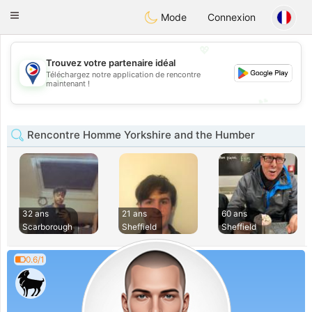
Philippines
Chat
Toggle
Mode
Connexion
navigation
💖
Trouvez votre partenaire idéal
Téléchargez notre application de rencontre
💖
maintenant !
💕
💕
Rencontre Homme Yorkshire and the Humber
32 ans
21 ans
60 ans
Scarborough
Sheffield
Sheffield
0.6/1