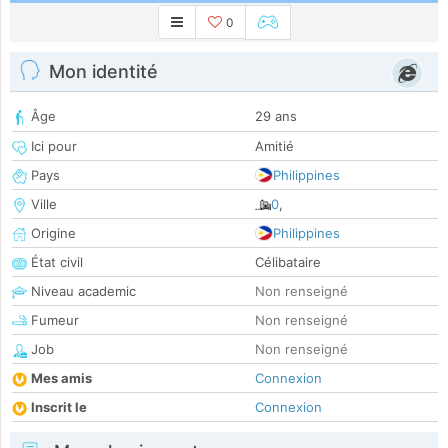
0
Mon identité
Âge
29 ans
Ici pour
Amitié
Pays
Philippines
Ville
0
,
Origine
Philippines
État civil
Célibataire
Niveau academic
Non renseigné
Fumeur
Non renseigné
Job
Non renseigné
Mes amis
Connexion
Inscrit le
Connexion