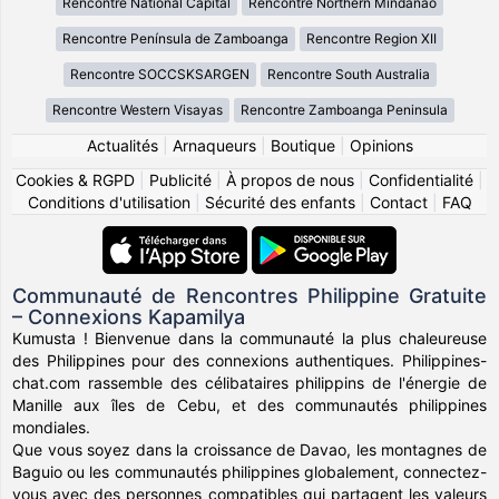
Rencontre National Capital
Rencontre Northern Mindanao
Rencontre Península de Zamboanga
Rencontre Region XII
Rencontre SOCCSKSARGEN
Rencontre South Australia
Rencontre Western Visayas
Rencontre Zamboanga Peninsula
Actualités
|
Arnaqueurs
|
Boutique
|
Opinions
Cookies & RGPD
|
Publicité
|
À propos de nous
|
Confidentialité
|
Conditions d'utilisation
|
Sécurité des enfants
|
Contact
|
FAQ
Communauté de Rencontres Philippine Gratuite
– Connexions Kapamilya
Kumusta ! Bienvenue dans la communauté la plus chaleureuse
des Philippines pour des connexions authentiques. Philippines-
chat.com rassemble des célibataires philippins de l'énergie de
Manille aux îles de Cebu, et des communautés philippines
mondiales.
Que vous soyez dans la croissance de Davao, les montagnes de
Baguio ou les communautés philippines globalement, connectez-
vous avec des personnes compatibles qui partagent les valeurs