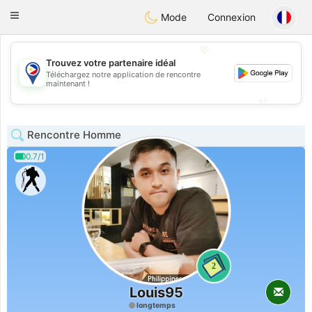
Philippines
Chat
Toggle
Mode
Connexion
navigation
💖
Trouvez votre partenaire idéal
Téléchargez notre application de rencontre
💖
maintenant !
💕
💕
Rencontre Homme
0.7/1
2
Louis95
longtemps