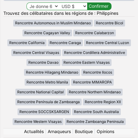
Trouvez des célibataires dans les régions de : Philippines
Rencontre Autonomous in Muslim Mindanao
Rencontre Bicol
Rencontre Cagayan Valley
Rencontre Calabarzon
Rencontre California
Rencontre Caraga
Rencontre Central Luzon
Rencontre Central Visayas
Rencontre Cordillera Administrative
Rencontre Davao
Rencontre Eastern Visayas
Rencontre Hilagang Mindanao
Rencontre Ilocos
Rencontre Metro Manila
Rencontre MIMAROPA
Rencontre National Capital
Rencontre Northern Mindanao
Rencontre Península de Zamboanga
Rencontre Region XII
Rencontre SOCCSKSARGEN
Rencontre South Australia
Rencontre Western Visayas
Rencontre Zamboanga Peninsula
Actualités
|
Arnaqueurs
|
Boutique
|
Opinions