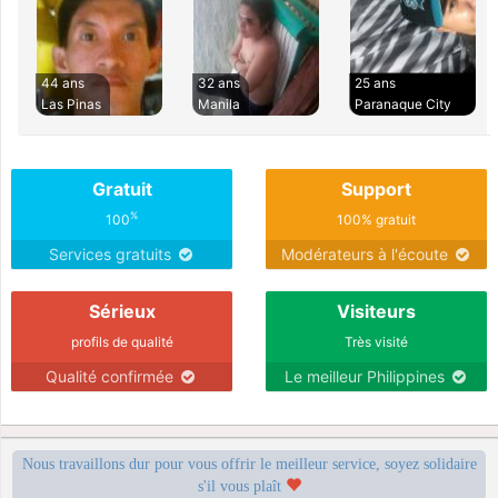
44 ans
32 ans
25 ans
Las Pinas
Manila
Paranaque City
Gratuit
Support
%
100
100% gratuit
Services gratuits
Modérateurs à l'écoute
Sérieux
Visiteurs
profils de qualité
Très visité
Qualité confirmée
Le meilleur Philippines
Nous travaillons dur pour vous offrir le meilleur service, soyez solidaire
s'il vous plaît