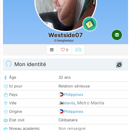
1
Westside07
longtemps
0
Mon identité
Âge
32 ans
Ici pour
Relation sérieuse
Pays
Philippines
Metro Manila
Ville
Manila
,
Origine
Philippines
État civil
Célibataire
Niveau academic
Non renseigné