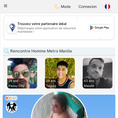
Philippines
Chat
Toggle
Mode
Connexion
navigation
💖
Trouvez votre partenaire idéal
Téléchargez notre application de rencontre
💖
maintenant !
💕
💕
Rencontre Homme Metro Manila
28 ans
29 ans
43 ans
Pasay City
Taguig
Malate
0.6/1