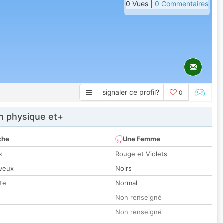
0 Vues |
0 Commentaires
signaler ce profil?
0
 physique et+
che
Une Femme
x
Rouge et Violets
veux
Noirs
tte
Normal
Non renseigné
Non renseigné