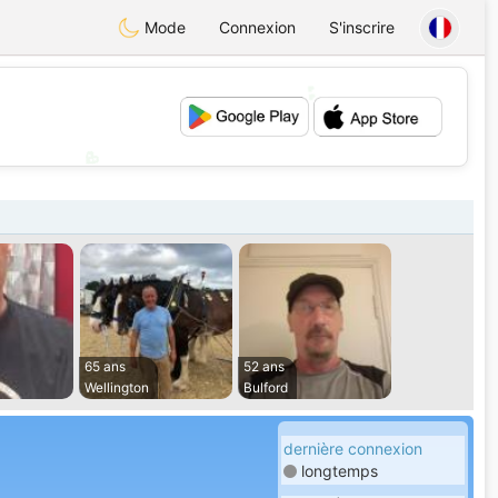
Mode
Connexion
S'inscrire
💕
💖
65 ans
52 ans
Wellington
Bulford
dernière connexion
longtemps