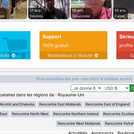
51 ans
65 ans
55 ans
ton
Devizes
Gloucester
Calne
Support
Série
100% gratuit
profils
atuits
Modérateurs à l'écoute
Q
Nous travaillons dur pour vous offrir le meilleur service, 
bataires dans les régions de : Royaume-Uni
krotiri and Dhekelia
Rencontre East Midlands
Rencontre East of England
 East
Rencontre North West
Rencontre Northern Ireland
Rencontre Scotla
Rencontre West Midlands
Rencontre Yorksh
Actualités
|
Arnaqueurs
|
Boutiqu