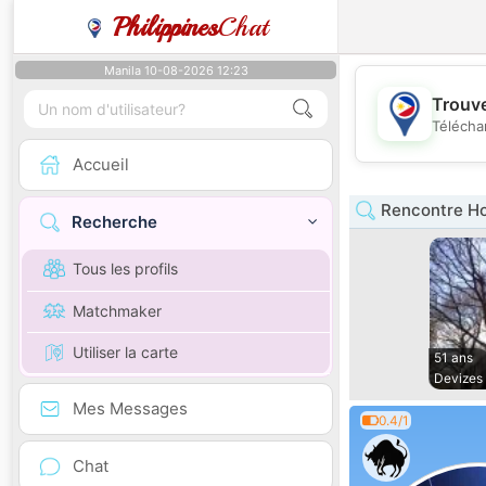
Philippines
Chat
Manila 10-08-2026 12:23
Trouve
Télécha
Accueil
Rencontre H
Recherche
Tous les profils
Matchmaker
Utiliser la carte
51 ans
Devizes
Mes Messages
0.4/1
Chat