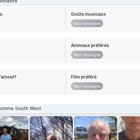
nnaître
ts
Goûts musicaux
Non renseigné
Animaux préférés
Non renseigné
alcool?
Film préféré
Non renseigné
Homme South West