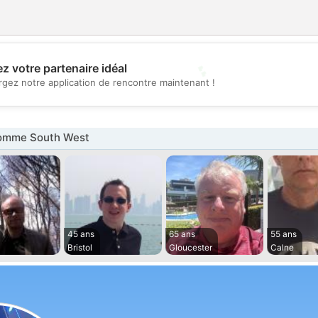
💕
z votre partenaire idéal
rgez notre application de rencontre maintenant !
💖
omme South West
45 ans
65 ans
55 ans
Bristol
Gloucester
Calne