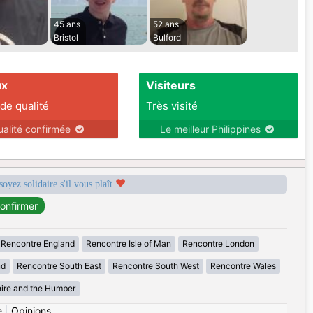
45 ans
52 ans
Bristol
Bulford
ux
Visiteurs
 de qualité
Très visité
ualité confirmée
Le meilleur Philippines
soyez solidaire s'il vous plaît
Rencontre England
Rencontre Isle of Man
Rencontre London
nd
Rencontre South East
Rencontre South West
Rencontre Wales
ire and the Humber
e
|
Opinions