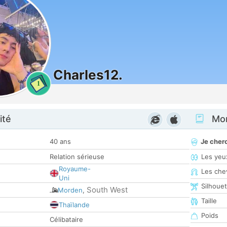
Charles12.
1
ité
Mon
40 ans
Je cher
Relation sérieuse
Les yeu
Royaume-
Les che
Uni
Silhoue
South West
Morden
,
Taille
Thaïlande
Poids
Célibataire