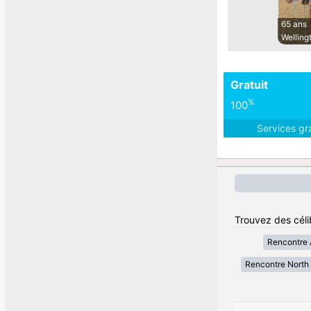
65 ans
Welling
Gratuit
%
100
Services gr
Trouvez des céli
Rencontre A
Rencontre North