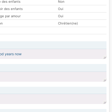
 des enfants
Non
oir des enfants
Oui
ge par amour
Oui
on
Chrétien(ne)
good years now