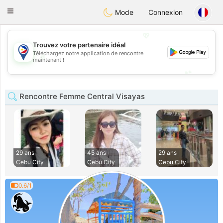
Philippines
Chat
Toggle
Mode
Connexion
navigation
💖
Trouvez votre partenaire idéal
Téléchargez notre application de rencontre
💖
maintenant !
💕
💕
Rencontre Femme Central Visayas
29 ans
45 ans
29 ans
Cebu City
Cebu City
Cebu City
0.6/1