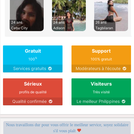
24 ans
24 ans
26 ans
Cebu City
Adlaon
Tagbilaran
Gratuit
Support
%
100
100% gratuit
Services gratuits
Modérateurs à l'écoute
Sérieux
Visiteurs
profils de qualité
Très visité
Qualité confirmée
Le meilleur Philippines
Nous travaillons dur pour vous offrir le meilleur service, soyez solidaire
s'il vous plaît