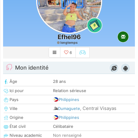
0
Efhel96
longtemps
6
Mon identité
Âge
28 ans
Ici pour
Relation sérieuse
Pays
Philippines
Central Visayas
Ville
Dumaguete
,
Origine
Philippines
État civil
Célibataire
Niveau academic
Non renseigné