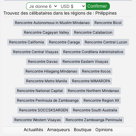
Trouvez des célibataires dans les régions de : Philippines
Rencontre Autonomous in Muslim Mindanao
Rencontre Bicol
Rencontre Cagayan Valley
Rencontre Calabarzon
Rencontre California
Rencontre Caraga
Rencontre Central Luzon
Rencontre Central Visayas
Rencontre Cordillera Administrative
Rencontre Davao
Rencontre Eastern Visayas
Rencontre Hilagang Mindanao
Rencontre Ilocos
Rencontre Metro Manila
Rencontre MIMAROPA
Rencontre National Capital
Rencontre Northern Mindanao
Rencontre Península de Zamboanga
Rencontre Region XII
Rencontre SOCCSKSARGEN
Rencontre South Australia
Rencontre Western Visayas
Rencontre Zamboanga Peninsula
Actualités
|
Arnaqueurs
|
Boutique
|
Opinions