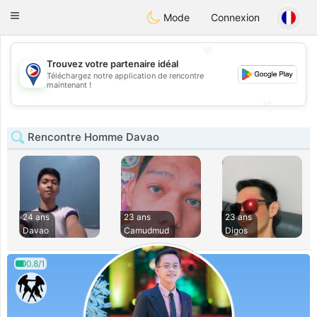
Philippines
Chat
Toggle
Mode
Connexion
navigation
💖
Trouvez votre partenaire idéal
Téléchargez notre application de rencontre
💖
maintenant !
💕
💕
Rencontre Homme Davao
24 ans
23 ans
23 ans
Davao
Camudmud
Digos
0.8/1