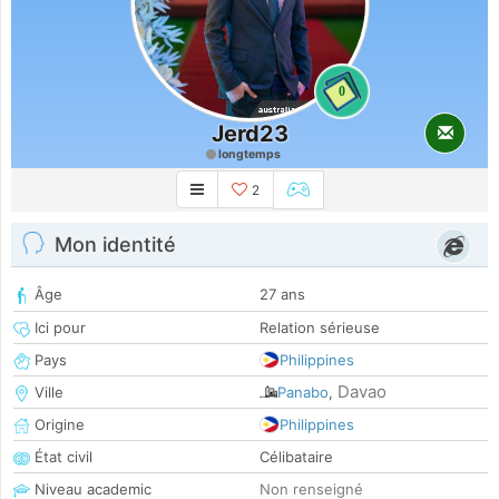
0
Jerd23
longtemps
2
Mon identité
Âge
27 ans
Ici pour
Relation sérieuse
Pays
Philippines
Davao
Ville
Panabo
,
Origine
Philippines
État civil
Célibataire
Niveau academic
Non renseigné