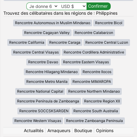
Trouvez des célibataires dans les régions de : Philippines
Rencontre Autonomous in Muslim Mindanao
Rencontre Bicol
Rencontre Cagayan Valley
Rencontre Calabarzon
Rencontre California
Rencontre Caraga
Rencontre Central Luzon
Rencontre Central Visayas
Rencontre Cordillera Administrative
Rencontre Davao
Rencontre Eastern Visayas
Rencontre Hilagang Mindanao
Rencontre Ilocos
Rencontre Metro Manila
Rencontre MIMAROPA
Rencontre National Capital
Rencontre Northern Mindanao
Rencontre Península de Zamboanga
Rencontre Region XII
Rencontre SOCCSKSARGEN
Rencontre South Australia
Rencontre Western Visayas
Rencontre Zamboanga Peninsula
Actualités
|
Arnaqueurs
|
Boutique
|
Opinions