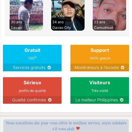
30 ans
24 ans
23 ans
Davao
Davao City
Camudmud
Gratuit
Support
%
100
100% gratuit
Services gratuits
Modérateurs à l'écoute
Sérieux
Visiteurs
profils de qualité
Très visité
Qualité confirmée
Le meilleur Philippines
Nous travaillons dur pour vous offrir le meilleur service, soyez solidaire
s'il vous plaît