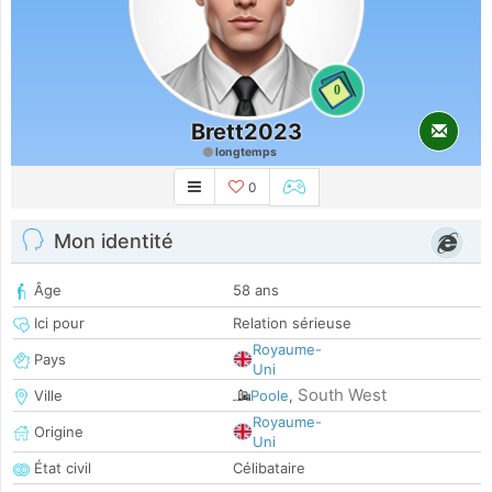
0
Brett2023
longtemps
0
Mon identité
Âge
58 ans
Ici pour
Relation sérieuse
Royaume-
Pays
Uni
South West
Ville
Poole
,
Royaume-
Origine
Uni
État civil
Célibataire