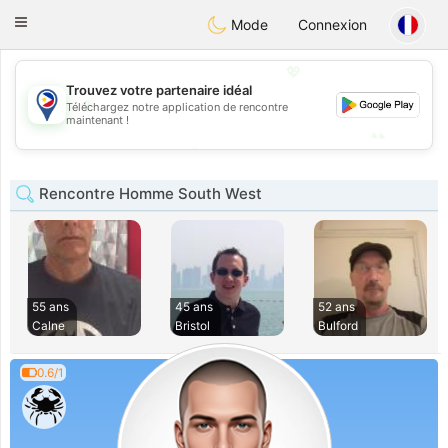
Philippines
Chat
Toggle
Mode
Connexion
navigation
💖
Trouvez votre partenaire idéal
💖
Téléchargez notre application de rencontre
maintenant !
💕
💕
Rencontre Homme South West
55 ans
45 ans
52 ans
Calne
Bristol
Bulford
0.6/1