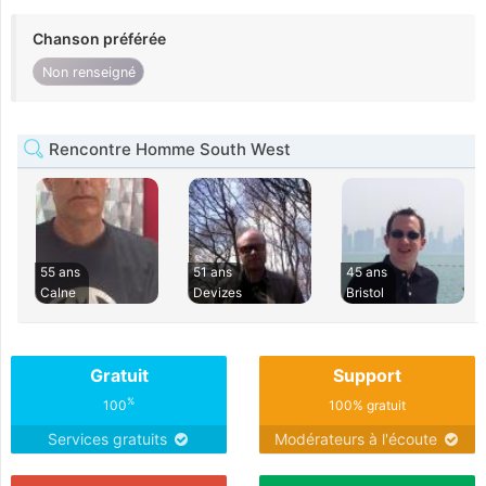
Chanson préférée
Non renseigné
Rencontre Homme South West
55 ans
51 ans
45 ans
Calne
Devizes
Bristol
Gratuit
Support
%
100
100% gratuit
Services gratuits
Modérateurs à l'écoute