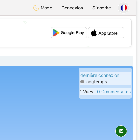
Mode
Connexion
S'inscrire
💖
💕
dernière connexion
longtemps
1 Vues |
0 Commentaires