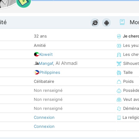
0
ité
Mon
32 ans
Je cher
Amitié
Les yeu
Koweït
Les che
Al Ahmadi
Mangaf
,
Silhoue
Philippines
Taille
Célibataire
Poids
Non renseigné
Possède
Non renseigné
Veut av
Non renseigné
Déména
Connexion
La religi
Connexion