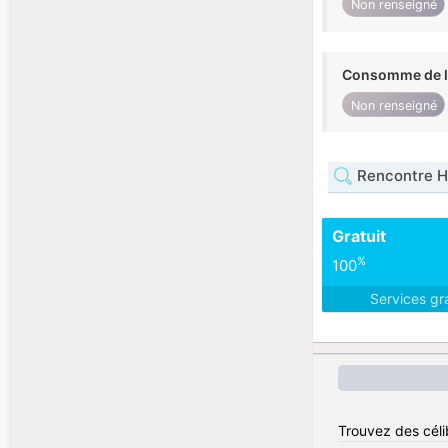
Non renseigné
Consomme de l'
Non renseigné
Rencontre 
Gratuit
%
100
Services gr
Trouvez des céli