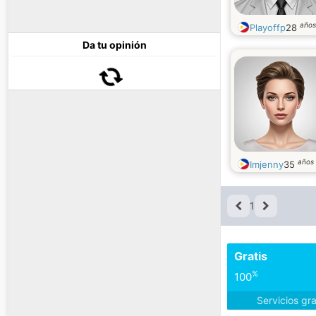
años
Playoffp
28
Da tu opinión
años
Imjenny
35
1
Gratis
%
100
Servicios gr