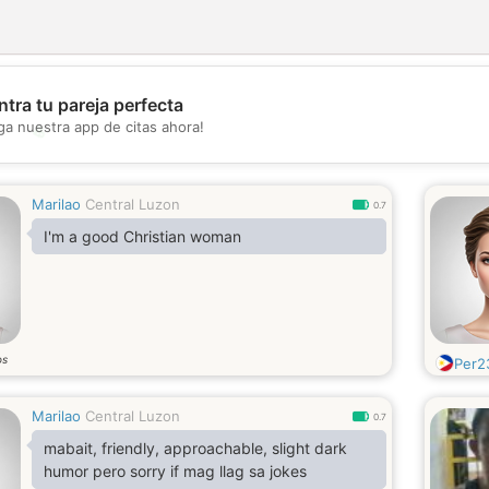
tra tu pareja perfecta
💖
ga nuestra app de citas ahora!
💕
Marilao
Central Luzon
0.7
I'm a good Christian woman
os
Per2
Marilao
Central Luzon
0.7
mabait, friendly, approachable, slight dark
humor pero sorry if mag llag sa jokes