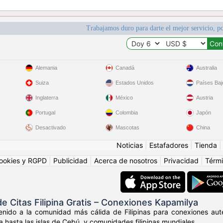
Trabajamos duro para darte el mejor servicio, po
Alemania
Canadá
Australia
Suiza
Estados Unidos
Países Baj
Inglaterra
México
Austria
Portugal
Colombia
Japón
Desactivado
Mascotas
China
Noticias
|
Estafadores
|
Tienda
ookies y RGPD
|
Publicidad
|
Acerca de nosotros
|
Privacidad
|
Térmi
 Citas Filipina Gratis – Conexiones Kapamilya
nido a la comunidad más cálida de Filipinas para conexiones autén
a hasta las islas de Cebú, y comunidades filipinas mundiales.