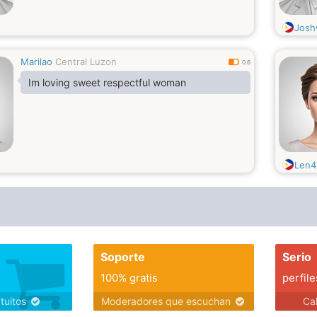
Josh
Marilao
Central Luzon
0.6
Im loving sweet respectful woman
Len4
Soporte
Serio
100% gratis
perfile
atuitos
Moderadores que escuchan
Ca