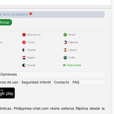
r favor sé solidario
Marruecos
Brasil
os
Túnez
Filipinas
Argelia
Líbano
Egipto
Golfo
Kuwait
Toda la lista
|
Opiniones
nos de uso
|
Seguridad infantil
|
Contacto
|
FAQ
ticas. Philippines-chat.com reúne solteros filipinos desde la