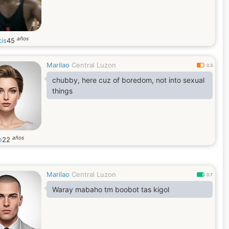
años
cis
45
Marilao
Central Luzon
0.3
chubby, here cuz of boredom, not into sexual
things
años
e
22
Marilao
Central Luzon
0.7
Waray mabaho tm boobot tas kigol