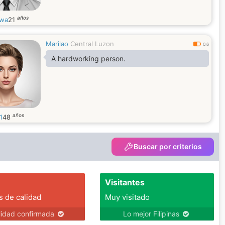
años
wa
21
Marilao
Central Luzon
0.6
A hardworking person.
años
1
48
Buscar por criterios
Visitantes
s de calidad
Muy visitado
lidad confirmada
Lo mejor Filipinas