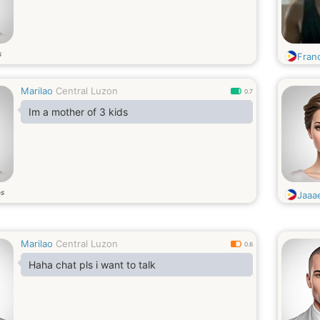
s
Fran
Marilao
Central Luzon
0.7
Im a mother of 3 kids
os
Jaaa
Marilao
Central Luzon
0.6
Haha chat pls i want to talk