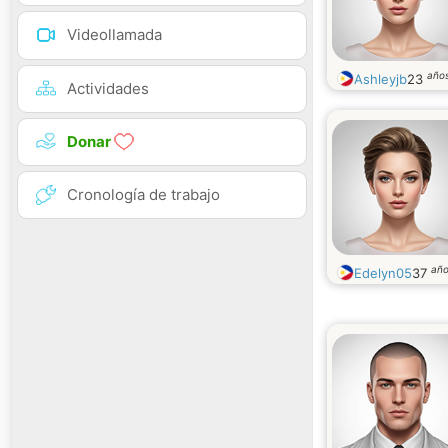
Videollamada
año
Ashleyjb
23
Actividades
Donar
Cronología de trabajo
añ
Edelyn05
37