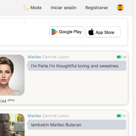
Mode
Iniciar sesión
Registrarse
💖
💕
Marilao
Central Luzon
0.8
I'm Perla I'm thoughtful loving and sweetnes
años
3
44
Marilao
Central Luzon
0.7
lambakin Marilao Bulacan