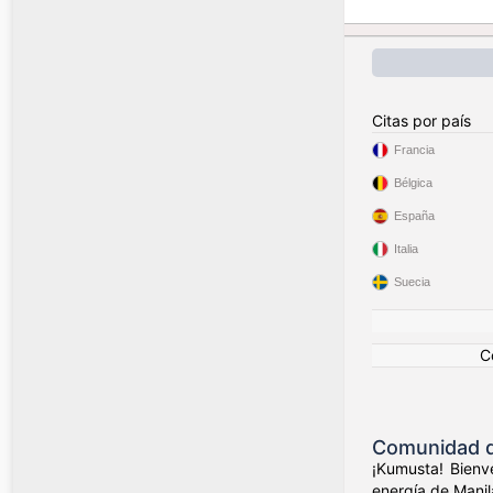
Citas por país
Francia
Bélgica
España
Italia
Suecia
C
Comunidad de
¡Kumusta! Bienve
energía de Manil