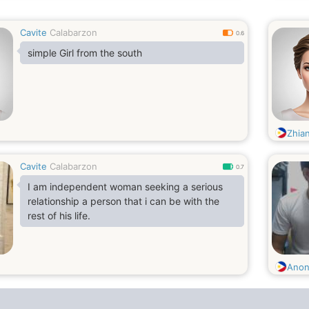
Cavite
Calabarzon
0.6
simple Girl from the south
Zhia
Cavite
Calabarzon
0.7
I am independent woman seeking a serious
relationship a person that i can be with the
rest of his life.
Ano