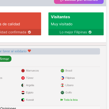
Visitantes
s de calidad
Muy visitado
lidad confirmada
Lo mejor Filipinas
r favor sé solidario
Marruecos
Brasil
os
Túnez
Filipinas
Argelia
Líbano
Egipto
Golfo
Kuwait
Toda la lista
|
Opiniones