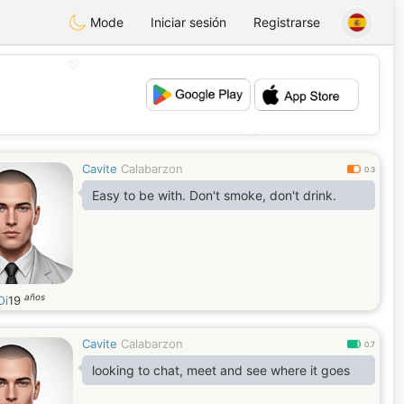
Mode
Iniciar sesión
Registrarse
💖
💕
Cavite
Calabarzon
0.3
Easy to be with. Don't smoke, don't drink.
años
Oi
19
Cavite
Calabarzon
0.7
looking to chat, meet and see where it goes