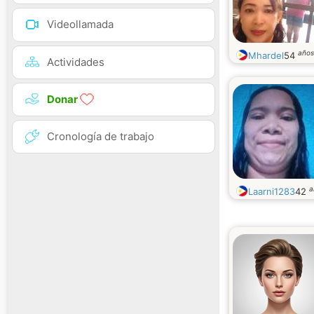
Videollamada
años
Mhardel
54
Actividades
Donar
Cronología de trabajo
a
Laarni1283
42