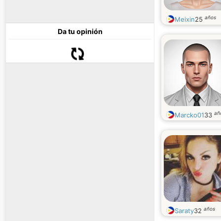
años
Meixin
25
Da tu opinión
añ
Marcko01
33
años
Saraty
32