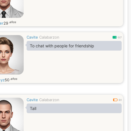
años
er
29
Cavite
Calabarzon
0.7
To chat with people for friendship
años
yz
50
Cavite
Calabarzon
0.1
Tall