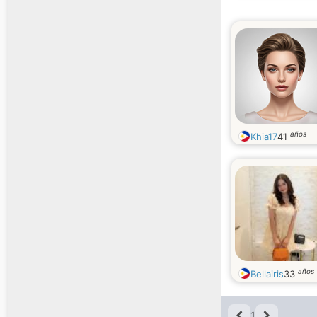
años
Khia17
41
años
Bellairis
33
1