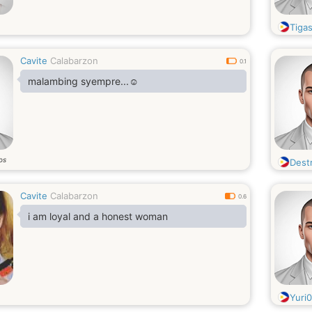
Tiga
Cavite
Calabarzon
0.1
malambing syempre...☺️
os
Dest
Cavite
Calabarzon
0.6
i am loyal and a honest woman
Yuri