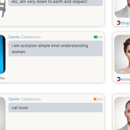
etc, am very down to earth and respect
Shap
Cavite
Calabarzon
0.7
i am scorpion simple kind understanding
woman
ños
Hone
Cavite
Calabarzon
0.3
cat lover