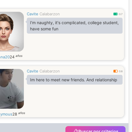
Cavite
Calabarzon
0.7
I'm naughty, it's complicated, college student,
have some fun
años
nna20
24
Cavite
Calabarzon
0.6
Im here to meet new friends. And relationship
años
nymous
28
Buscar por criterios