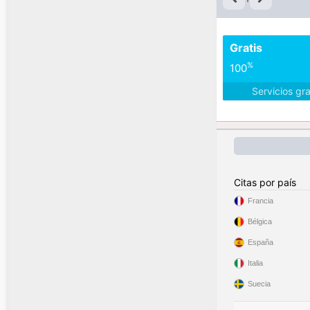
Gratis
%
100
Servicios gr
Citas por país
Francia
Bélgica
España
Italia
Suecia