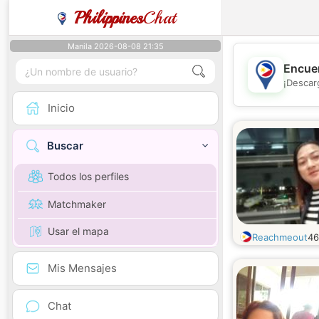
Philippines
Chat
Manila 2026-08-08 21:35
Encuen
¡Descar
Inicio
Buscar
Todos los perfiles
Matchmaker
Usar el mapa
Reachmeout
4
Mis Mensajes
Chat