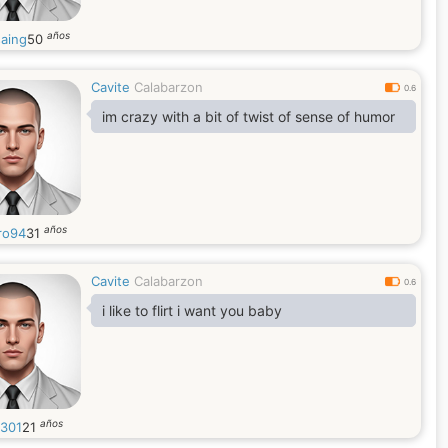
años
saing
50
Cavite
Calabarzon
0.6
im crazy with a bit of twist of sense of humor
años
ro94
31
Cavite
Calabarzon
0.6
i like to flirt i want you baby
años
0301
21