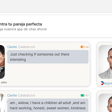
tra tu pareja perfecta
💖
ga nuestra app de citas ahora!
💕
Cavite
Calabarzon
0.6
Just checking if someones out there
interisting
años
6
Kojiv
Cavite
Calabarzon
0.7
am , widow, I have a children all adult ,and am
hard working, honest, sweet women, kindness