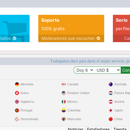
Soporte
Serio
100% gratis
perfile
atuitos
Moderadores que escuchan
Ca
Trabajamos duro para darte el mejor servicio, po
Alemania
Canadá
Australia
Suiza
Estados Unidos
Países Baj
Inglaterra
México
Austria
Portugal
Colombia
Japón
Desactivado
Mascotas
China
Noticias
|
Estafadores
|
Tienda