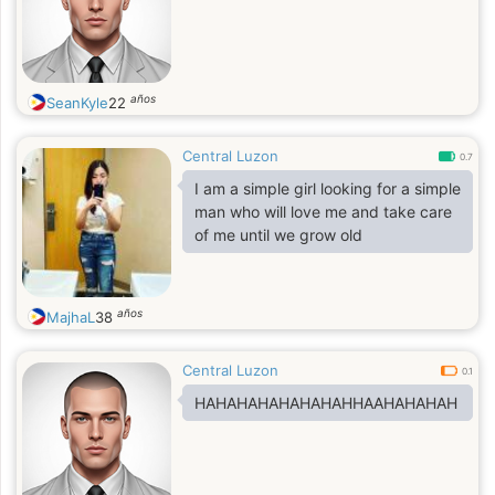
años
SeanKyle
22
Central Luzon
0.7
I am a simple girl looking for a simple
man who will love me and take care
of me until we grow old
años
MajhaL
38
Central Luzon
0.1
HAHAHAHAHAHAHAHHAAHAHAHAH