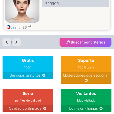
langggg
años
Leerioh
23
1
Buscar por criterios
Gratis
Soporte
%
100
100% gratis
Servicios gratuitos
Moderadores que escuchan
Serio
Visitantes
perfiles de calidad
Muy visitado
Calidad confirmada
Lo mejor Filipinas