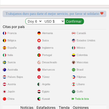
Trabajamos duro para darte el mejor servicio, por favor sé solidario
Citas por país
Francia
Alemania
Canadá
Bélgica
Suiza
Estados Unidos
España
Inglaterra
México
Italia
Portugal
Colombia
Suecia
Desactivado
Mascotas
Australia
Marruecos
Brasil
Países Bajos
Túnez
Filipinas
Austria
Argelia
Líbano
Japón
Egipto
Golfo
China
Kuwait
Toda la lista
Noticias
|
Estafadores
|
Tienda
|
Opiniones