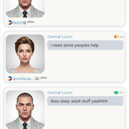
años
Rie02
18
Central Luzon
0.4
i need some peoples help
años
Jenniferas...
30
Central Luzon
0.7
likes deep adult stuff yeahhhh