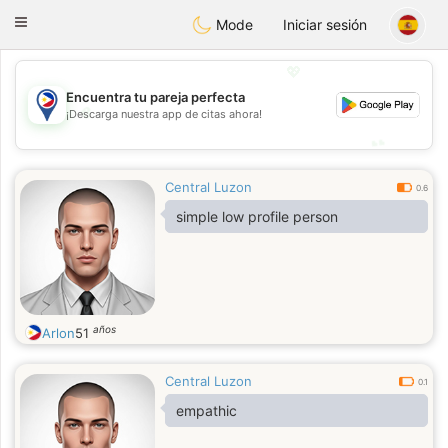
Philippines
Chat
Toggle
Mode
Iniciar sesión
navigation
💖
Encuentra tu pareja perfecta
💖
¡Descarga nuestra app de citas ahora!
💕
💕
Central Luzon
0.6
simple low profile person
años
Arlon
51
Central Luzon
0.1
empathic