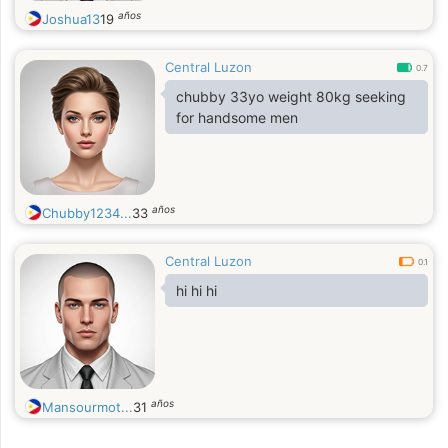
años
Joshua13
19
Central Luzon
0.7
chubby 33yo weight 80kg seeking
for handsome men
años
Chubby1234...
33
Central Luzon
0.1
hi hi hi
años
Mansourmot...
31