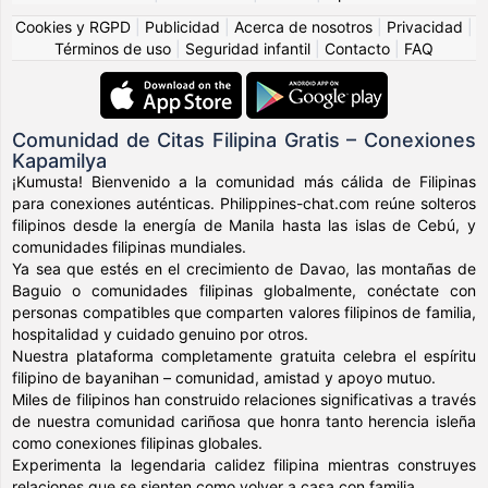
Cookies y RGPD
|
Publicidad
|
Acerca de nosotros
|
Privacidad
|
Términos de uso
|
Seguridad infantil
|
Contacto
|
FAQ
Comunidad de Citas Filipina Gratis – Conexiones
Kapamilya
¡Kumusta! Bienvenido a la comunidad más cálida de Filipinas
para conexiones auténticas. Philippines-chat.com reúne solteros
filipinos desde la energía de Manila hasta las islas de Cebú, y
comunidades filipinas mundiales.
Ya sea que estés en el crecimiento de Davao, las montañas de
Baguio o comunidades filipinas globalmente, conéctate con
personas compatibles que comparten valores filipinos de familia,
hospitalidad y cuidado genuino por otros.
Nuestra plataforma completamente gratuita celebra el espíritu
filipino de bayanihan – comunidad, amistad y apoyo mutuo.
Miles de filipinos han construido relaciones significativas a través
de nuestra comunidad cariñosa que honra tanto herencia isleña
como conexiones filipinas globales.
Experimenta la legendaria calidez filipina mientras construyes
relaciones que se sienten como volver a casa con familia.