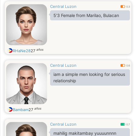
Central Luzon
0.3
5'3 Female from Marilao, Bulacan
años
RHaNe28
27
Central Luzon
0.6
iam a simple men looking for serious
relationship
años
Bambam
27
Central Luzon
0.7
mahilig makitambay yuuuunnnn