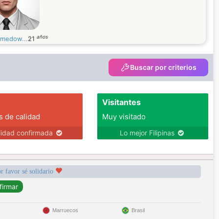
años
gmedow...
21
Buscar por criterios
Visitantes
s de calidad
Muy visitado
lidad confirmada
Lo mejor Filipinas
r favor sé solidario
Marruecos
Brasil