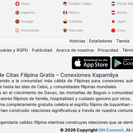
Suiza
Estados Unidos
Países Baj
Inglaterra
México
Austria
Portugal
Colombia
Japón
Desactivado
Mascotas
China
Noticias
|
Estafadores
|
Tienda
ookies y RGPD
|
Publicidad
|
Acerca de nosotros
|
Privacidad
|
Térmi
 Citas Filipina Gratis – Conexiones Kapamilya
nido a la comunidad más cálida de Filipinas para conexiones autén
a hasta las islas de Cebú, y comunidades filipinas mundiales.
s en el crecimiento de Davao, las montañas de Baguio o comunidade
ores filipinos de familia, hospitalidad y cuidado genuino por otros.
ma completamente gratuita celebra el espíritu filipino de bayaniha
os han construido relaciones significativas a través de nuestra comu
.
egendaria calidez filipina mientras construyes relaciones que se sien
© 2026 Copyright
ISN Connect
.
All 