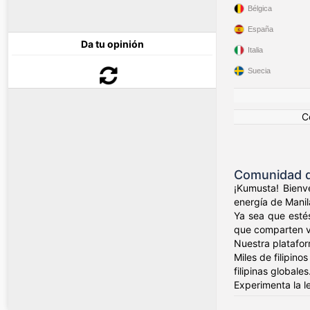
Bélgica
España
Da tu opinión
Italia
Suecia
C
Comunidad de
¡Kumusta! Bienve
energía de Manil
Ya sea que esté
que comparten val
Nuestra platafor
Miles de filipin
filipinas globales
Experimenta la l