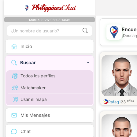
Philippines
Chat
Manila 2026-08-08 14:45
Encuen
¡Descar
Inicio
Buscar
Todos los perfiles
Matchmaker
Usar el mapa
años
Rafaq1
23
Mis Mensajes
Chat