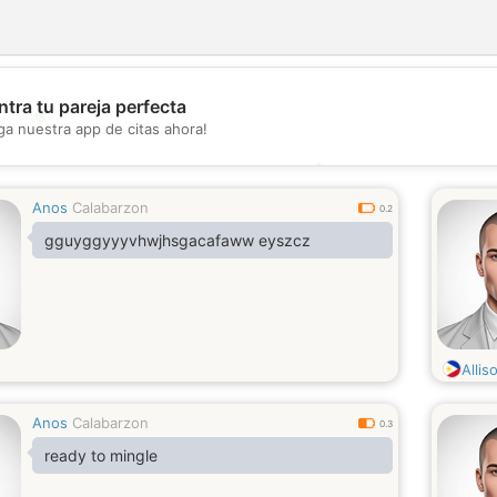
tra tu pareja perfecta
💖
ga nuestra app de citas ahora!
💕
Anos
Calabarzon
0.2
gguyggyyyvhwjhsgacafaww eyszcz
Allis
Anos
Calabarzon
0.3
ready to mingle