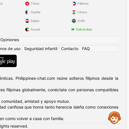
os
Túnez
Filipinas
Argelia
Líbano
Egipto
Golfo
Kuwait
Toda la lista
|
Opiniones
nos de uso
|
Seguridad infantil
|
Contacto
|
FAQ
ticas. Philippines-chat.com reúne solteros filipinos desde la
s filipinas globalmente, conéctate con personas compatibles
n – comunidad, amistad y apoyo mutuo.
nidad cariñosa que honra tanto herencia isleña como conexiones
Assistance
ten como volver a casa con familia.
rights reserved.