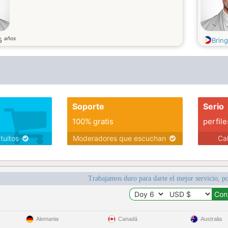
años
5
Brin
Soporte
Serio
100% gratis
perfile
atuitos
Moderadores que escuchan
Ca
Trabajamos duro para darte el mejor servicio, po
Alemania
Canadá
Australia