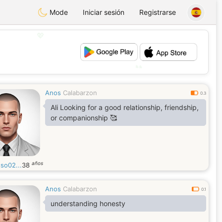
Mode
Iniciar sesión
Registrarse
💖
💕
Anos
Calabarzon
0.3
Ali Looking for a good relationship, friendship,
or companionship 🥰
años
oso02...
38
Anos
Calabarzon
0.1
understanding honesty