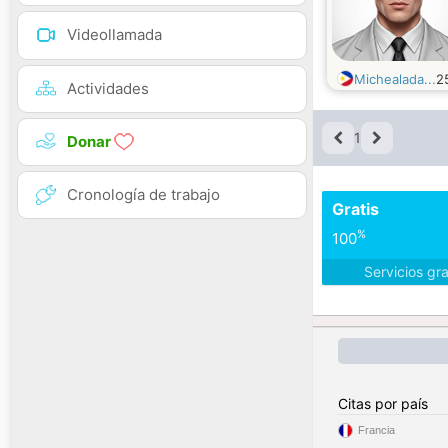
Videollamada
Michealada...
2
Actividades
1
Donar
Cronología de trabajo
Gratis
%
100
Servicios gr
Citas por país
Francia