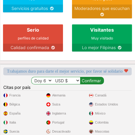
Servicios gratuitos
Moderadores que escuchan
Serio
Visitantes
perfiles de calidad
Muy visitado
Calidad confirmada
Lo mejor Filipinas
Trabajamos duro para darte el mejor servicio, por favor sé solidario
Citas por país
Francia
Alemania
Canadá
Bélgica
Suiza
Estados Unidos
España
Inglaterra
México
Italia
Portugal
Colombia
Suecia
Desactivado
Mascotas