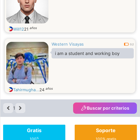
años
Will12
21
Western Visayas
0.2
i am a student and working boy
años
Tahirmugha...
24
1
Buscar por criterios
Gratis
Soporte
%
100
100% gratis