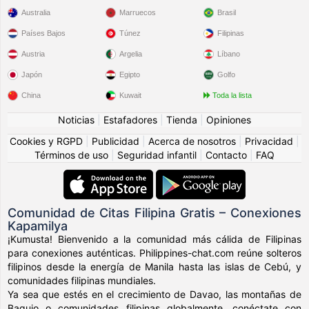
Australia
Marruecos
Brasil
Países Bajos
Túnez
Filipinas
Austria
Argelia
Líbano
Japón
Egipto
Golfo
China
Kuwait
Toda la lista
Noticias
|
Estafadores
|
Tienda
|
Opiniones
Cookies y RGPD
|
Publicidad
|
Acerca de nosotros
|
Privacidad
|
Términos de uso
|
Seguridad infantil
|
Contacto
|
FAQ
Comunidad de Citas Filipina Gratis – Conexiones
Kapamilya
¡Kumusta! Bienvenido a la comunidad más cálida de Filipinas
para conexiones auténticas. Philippines-chat.com reúne solteros
filipinos desde la energía de Manila hasta las islas de Cebú, y
comunidades filipinas mundiales.
Ya sea que estés en el crecimiento de Davao, las montañas de
Baguio o comunidades filipinas globalmente, conéctate con