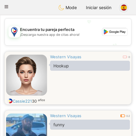
Philippines
Chat
Toggle
Mode
Iniciar sesión
navigation
💖
Encuentra tu pareja perfecta
💖
¡Descarga nuestra app de citas ahora!
💕
💕
Western Visayas
0
Hookup
años
Cassie221
30
Western Visayas
0.2
funny