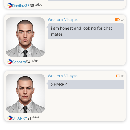
understanding and obedient
años
Danilaz35
36
Western Visayas
0.4
i am honest and looking for chat
mates
años
Scantra
54
Western Visayas
0.1
SHARRY
años
SHARRY
21