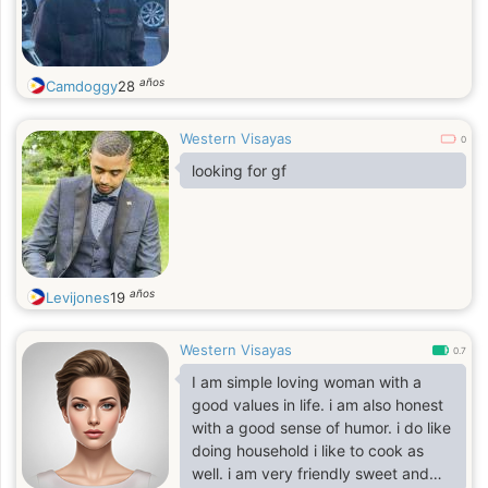
años
Camdoggy
28
Western Visayas
0
looking for gf
años
Levijones
19
Western Visayas
0.7
I am simple loving woman with a
good values in life. i am also honest
with a good sense of humor. i do like
doing household i like to cook as
well. i am very friendly sweet and