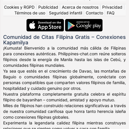
Cookies y RGPD
|
Publicidad
|
Acerca de nosotros
|
Privacidad
|
Términos de uso
|
Seguridad infantil
|
Contacto
|
FAQ
Comunidad de Citas Filipina Gratis – Conexiones
Kapamilya
¡Kumusta! Bienvenido a la comunidad más cálida de Filipinas
para conexiones auténticas. Philippines-chat.com reúne solteros
filipinos desde la energía de Manila hasta las islas de Cebú, y
comunidades filipinas mundiales.
Ya sea que estés en el crecimiento de Davao, las montañas de
Baguio o comunidades filipinas globalmente, conéctate con
personas compatibles que comparten valores filipinos de familia,
hospitalidad y cuidado genuino por otros.
Nuestra plataforma completamente gratuita celebra el espíritu
filipino de bayanihan – comunidad, amistad y apoyo mutuo.
Miles de filipinos han construido relaciones significativas a través
de nuestra comunidad cariñosa que honra tanto herencia isleña
como conexiones filipinas globales.
Experimenta la legendaria calidez filipina mientras construyes
relaciones que se sienten como volver a casa con familia.