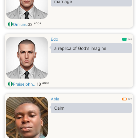
marriage
años
Omiunu
32
Edo
0.8
a replica of God's imagine
años
Praisejohn...
18
Abia
0.2
Calm