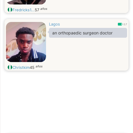
años
Fredricks1...
57
Lagos
0.7
an orthopaedic surgeon doctor
años
Christkim
45