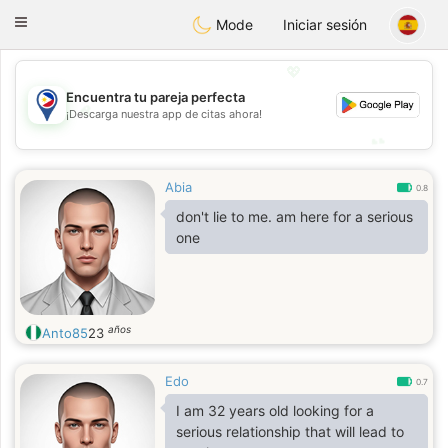
Philippines
Chat
Toggle
Mode
Iniciar sesión
navigation
💖
Encuentra tu pareja perfecta
💖
¡Descarga nuestra app de citas ahora!
💕
💕
Abia
0.8
don't lie to me. am here for a serious
one
años
Anto85
23
Edo
0.7
I am 32 years old looking for a
serious relationship that will lead to