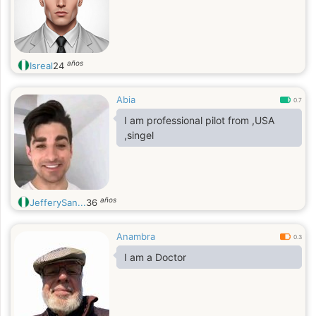
años
Isreal
24
Abia
0.7
I am professional pilot from ,USA
,singel
años
JefferySan...
36
Anambra
0.3
I am a Doctor