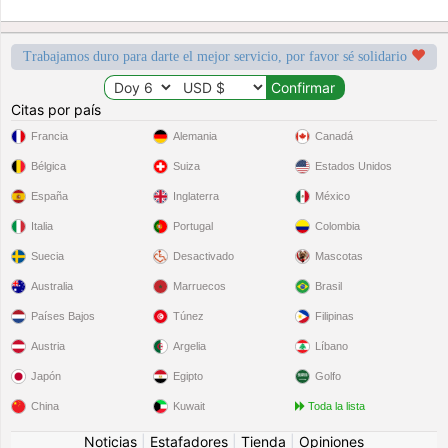
Trabajamos duro para darte el mejor servicio, por favor sé solidario
Citas por país
Francia
Alemania
Canadá
Bélgica
Suiza
Estados Unidos
España
Inglaterra
México
Italia
Portugal
Colombia
Suecia
Desactivado
Mascotas
Australia
Marruecos
Brasil
Países Bajos
Túnez
Filipinas
Austria
Argelia
Líbano
Japón
Egipto
Golfo
China
Kuwait
Toda la lista
Noticias
|
Estafadores
|
Tienda
|
Opiniones