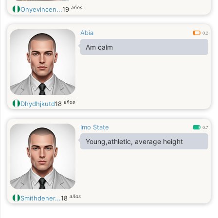
años
Onyevincen...
19
Abia
0.2
Am calm
años
Dhydhjkutd
18
Imo State
0.7
Young,athletic, average height
años
Smithdener...
18