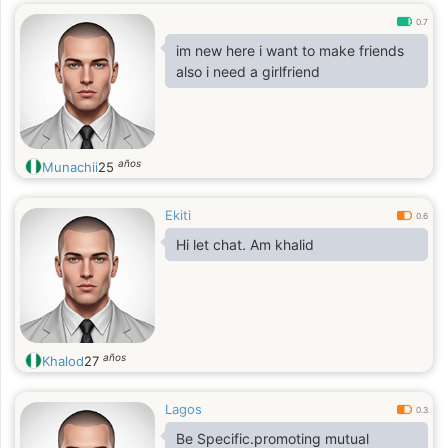
0.7
im new here i want to make friends
also i need a girlfriend
años
Munachii
25
Ekiti
0.6
Hi let chat. Am khalid
años
Khalod
27
Lagos
0.3
Be Specific.promoting mutual