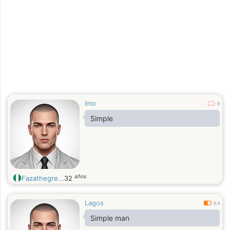
Imo
0
Simple
años
Fazathegre...
32
Lagos
0.3
Simple man