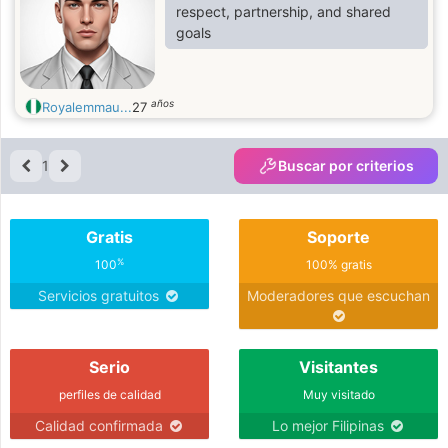
respect, partnership, and shared
goals
años
Royalemmau...
27
1
Buscar por criterios
Gratis
Soporte
%
100
100% gratis
Servicios gratuitos
Moderadores que escuchan
Serio
Visitantes
perfiles de calidad
Muy visitado
Calidad confirmada
Lo mejor Filipinas