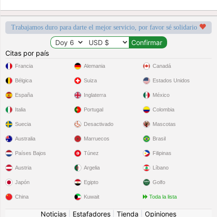
Trabajamos duro para darte el mejor servicio, por favor sé solidario
Citas por país
Francia
Alemania
Canadá
Bélgica
Suiza
Estados Unidos
España
Inglaterra
México
Italia
Portugal
Colombia
Suecia
Desactivado
Mascotas
Australia
Marruecos
Brasil
Países Bajos
Túnez
Filipinas
Austria
Argelia
Líbano
Japón
Egipto
Golfo
China
Kuwait
Toda la lista
Noticias
|
Estafadores
|
Tienda
|
Opiniones