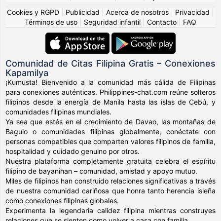
Cookies y RGPD
|
Publicidad
|
Acerca de nosotros
|
Privacidad
|
Términos de uso
|
Seguridad infantil
|
Contacto
|
FAQ
Comunidad de Citas Filipina Gratis – Conexiones
Kapamilya
¡Kumusta! Bienvenido a la comunidad más cálida de Filipinas
para conexiones auténticas. Philippines-chat.com reúne solteros
filipinos desde la energía de Manila hasta las islas de Cebú, y
comunidades filipinas mundiales.
Ya sea que estés en el crecimiento de Davao, las montañas de
Baguio o comunidades filipinas globalmente, conéctate con
personas compatibles que comparten valores filipinos de familia,
hospitalidad y cuidado genuino por otros.
Nuestra plataforma completamente gratuita celebra el espíritu
filipino de bayanihan – comunidad, amistad y apoyo mutuo.
Miles de filipinos han construido relaciones significativas a través
de nuestra comunidad cariñosa que honra tanto herencia isleña
como conexiones filipinas globales.
Experimenta la legendaria calidez filipina mientras construyes
relaciones que se sienten como volver a casa con familia.