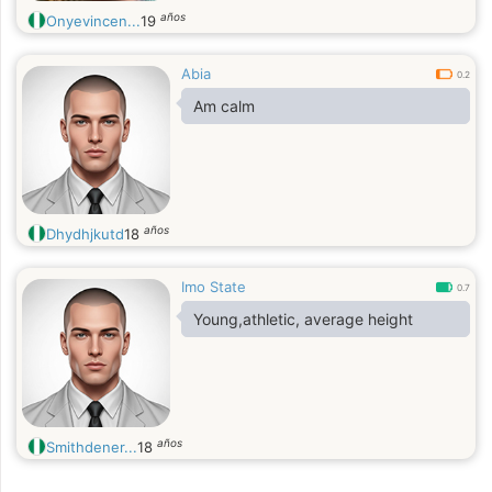
años
Onyevincen...
19
Abia
0.2
Am calm
años
Dhydhjkutd
18
Imo State
0.7
Young,athletic, average height
años
Smithdener...
18