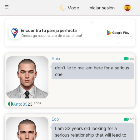
Philippines
Chat
Toggle
Mode
Iniciar sesión
navigation
💖
Encuentra tu pareja perfecta
💖
¡Descarga nuestra app de citas ahora!
💕
💕
Abia
0.8
don't lie to me. am here for a serious
one
años
Anto85
23
Edo
0.7
I am 32 years old looking for a
serious relationship that will lead to