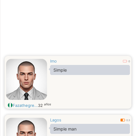
Imo
0
Simple
años
Fazathegre...
32
Lagos
0.3
Simple man