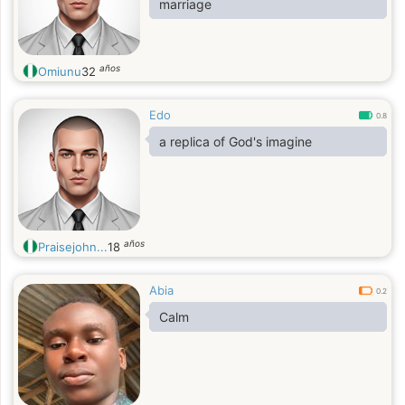
marriage
años
Omiunu
32
Edo
0.8
a replica of God's imagine
años
Praisejohn...
18
Abia
0.2
Calm