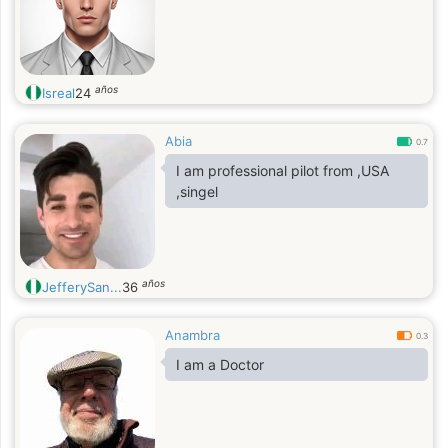
años
Isreal
24
Abia
0.7
I am professional pilot from ,USA
,singel
años
JefferySan...
36
Anambra
0.3
I am a Doctor