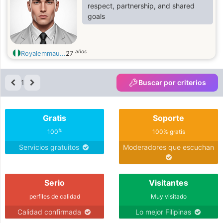
respect, partnership, and shared
goals
años
Royalemmau...
27
1
Buscar por criterios
Gratis
Soporte
%
100
100% gratis
Servicios gratuitos
Moderadores que escuchan
Serio
Visitantes
perfiles de calidad
Muy visitado
Calidad confirmada
Lo mejor Filipinas