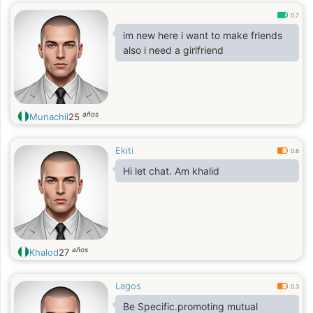
0.7
im new here i want to make friends
also i need a girlfriend
años
Munachii
25
Ekiti
0.6
Hi let chat. Am khalid
años
Khalod
27
Lagos
0.3
Be Specific.promoting mutual