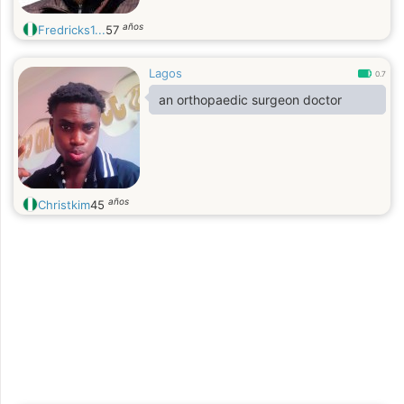
años
Fredricks1...
57
Lagos
0.7
an orthopaedic surgeon doctor
años
Christkim
45