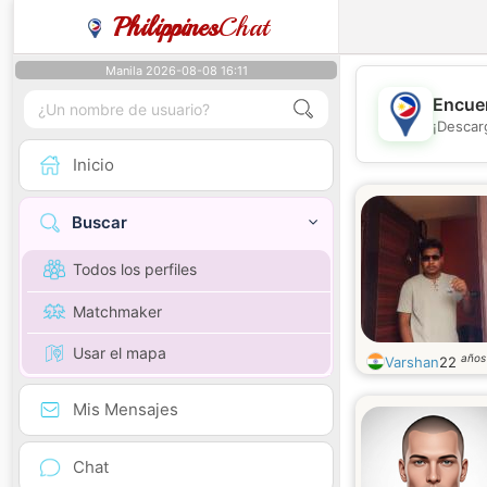
Philippines
Chat
Manila 2026-08-08 16:11
Encuen
¡Descar
Inicio
Buscar
Todos los perfiles
Matchmaker
Usar el mapa
años
Varshan
22
Mis Mensajes
Chat