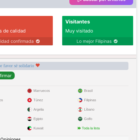
Visitantes
s de calidad
Muy visitado
lidad confirmada
Lo mejor Filipinas
r favor sé solidario
Marruecos
Brasil
os
Túnez
Filipinas
Argelia
Líbano
Egipto
Golfo
Kuwait
Toda la lista
|
Opiniones