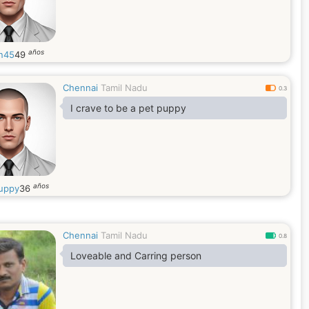
años
an45
49
Chennai
Tamil Nadu
0.3
I crave to be a pet puppy
años
uppy
36
Chennai
Tamil Nadu
0.8
Loveable and Carring person