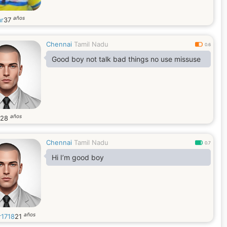
años
ar
37
Chennai
Tamil Nadu
0.6
Good boy not talk bad things no use missuse
años
28
Chennai
Tamil Nadu
0.7
Hi I’m good boy
años
r1718
21