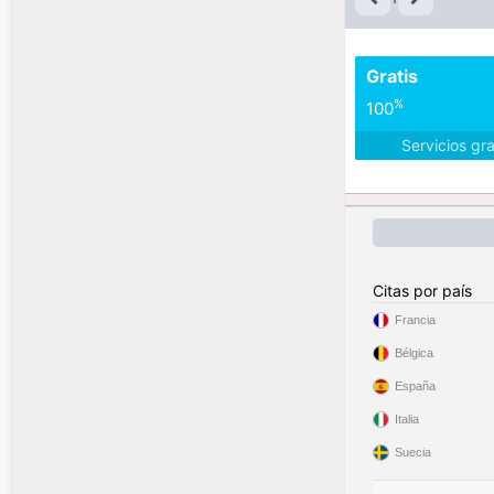
Gratis
%
100
Servicios gr
Citas por país
Francia
Bélgica
España
Italia
Suecia