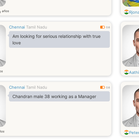
años
9
Rjon
Chennai
Tamil Nadu
0.6
Am looking for serious relationship with true
love
os
Aathi
Chennai
Tamil Nadu
0.6
Chandran male 38 working as a Manager
ños
Pete