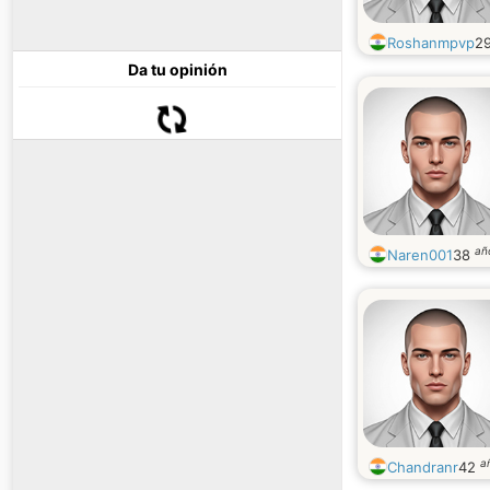
Roshanmpvp
2
Da tu opinión
añ
Naren001
38
a
Chandranr
42