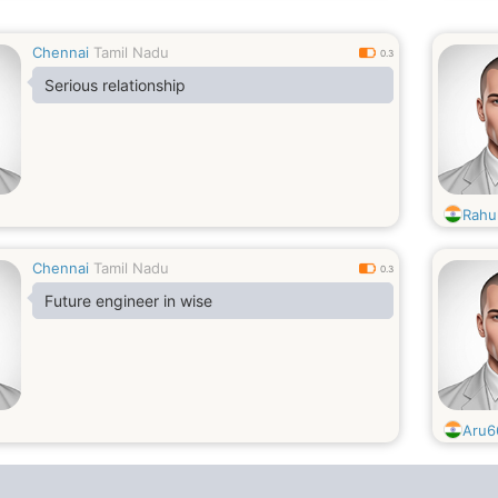
Chennai
Tamil Nadu
0.3
Serious relationship
Rahu
Chennai
Tamil Nadu
0.3
Future engineer in wise
Aru6