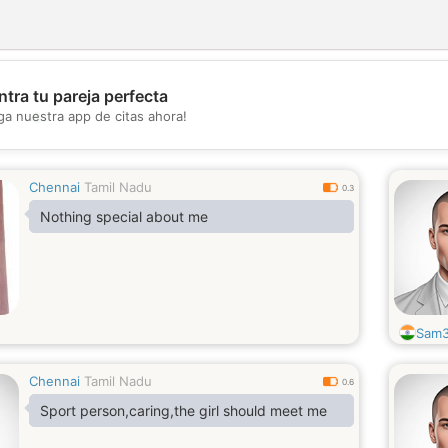
tra tu pareja perfecta
💖
ga nuestra app de citas ahora!
💕
Chennai
Tamil Nadu
0.3
Nothing special about me
Sam
Chennai
Tamil Nadu
0.6
Sport person,caring,the girl should meet me