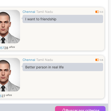
Chennai
Tamil Nadu
0.3
I want to friendship
años
l57
28
Chennai
Tamil Nadu
0.6
Better person in real life
años
6
27
Buscar por criterios