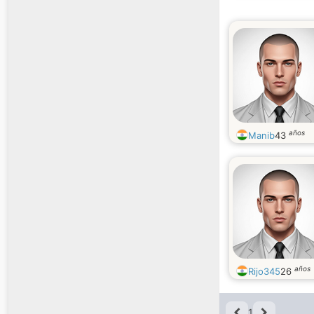
años
Manib
43
años
Rijo345
26
1