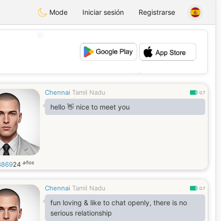
Mode
Iniciar sesión
Registrarse
💖
💕
Chennai
Tamil Nadu
0.7
hello 👋 nice to meet you
años
3869
24
Chennai
Tamil Nadu
0.7
fun loving & like to chat openly, there is no
serious relationship