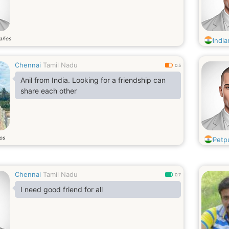
años
Indi
Chennai
Tamil Nadu
0.5
Anil from India. Looking for a friendship can
share each other
os
Petp
Chennai
Tamil Nadu
0.7
I need good friend for all