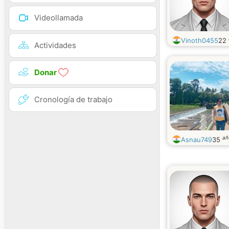
Videollamada
Vinoth0455
22
Actividades
Donar
Cronología de trabajo
añ
Asnau749
35