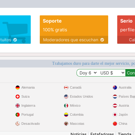
Soporte
Serio
100% gratis
perfile
atuitos
Moderadores que escuchan
Ca
Trabajamos duro para darte el mejor servicio, po
Alemania
Canadá
Australia
Suiza
Estados Unidos
Países Baj
Inglaterra
México
Austria
Portugal
Colombia
Japón
Desactivado
Mascotas
China
Noticias
|
Estafadores
|
Tienda