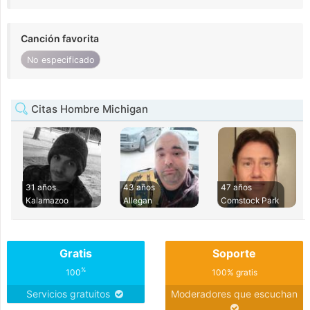
Canción favorita
No especificado
Citas Hombre Michigan
31 años
43 años
47 años
Kalamazoo
Allegan
Comstock Park
Gratis
Soporte
%
100
100% gratis
Servicios gratuitos
Moderadores que escuchan