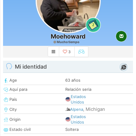
2
Moehoward
Mucho tiempo
3
Mi identidad
Age
63 años
Aquí para
Relación seria
Estados
País
Unidos
Michigan
City
Alpena
,
Estados
Origin
Unidos
Estado civil
Soltera