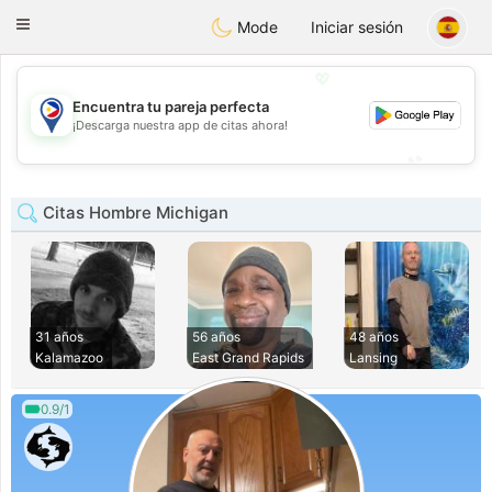
Philippines
Chat
Toggle
Mode
Iniciar sesión
navigation
💖
Encuentra tu pareja perfecta
💖
¡Descarga nuestra app de citas ahora!
💕
💕
Citas Hombre Michigan
31 años
56 años
48 años
Kalamazoo
East Grand Rapids
Lansing
0.9/1