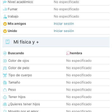
Nivel académico
No especificado
Fumar
No especificado
trabajo
No especificado
Mis amigos
Iniciar sesión
Unido
Iniciar sesión
Mi física y +
Buscando
hembra
Color de ojos
No especificado
Color de pelo
No especificado
Tipo de cuerpo
No especificado
Tamaño
No especificado
Peso
No especificado
Tener hijos
No especificado
¿Quieres tener hijos
No especificado
Movido por el amor
No especificado