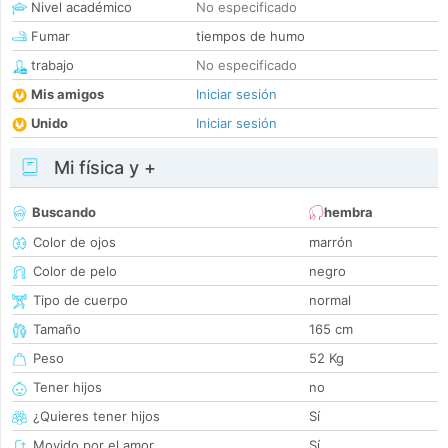
Nivel académico
No especificado
Fumar
tiempos de humo
trabajo
No especificado
Mis amigos
Iniciar sesión
Unido
Iniciar sesión
Mi física y +
Buscando
hembra
Color de ojos
marrón
Color de pelo
negro
Tipo de cuerpo
normal
Tamaño
165 cm
Peso
52 Kg
Tener hijos
no
¿Quieres tener hijos
Sí
Movido por el amor
Sí