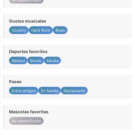
No especificado
Gustos musicales
Country
Hard Rock
Blues
Deportes favoritos
Béisbol
Boxeo
Kárate
Paseo
Entre amigos
En familia
Restaurante
Mascotas favoritas
No especificado