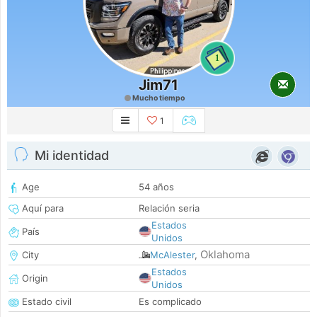
1
Jim71
Mucho tiempo
1
Mi identidad
Age
54 años
Aquí para
Relación seria
Estados
País
Unidos
Oklahoma
City
McAlester
,
Estados
Origin
Unidos
Estado civil
Es complicado