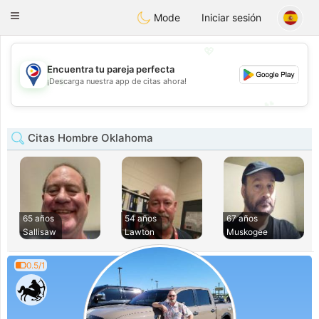
Philippines
Chat
Toggle
Mode
Iniciar sesión
navigation
💖
Encuentra tu pareja perfecta
💖
¡Descarga nuestra app de citas ahora!
💕
💕
Citas Hombre Oklahoma
65 años
54 años
67 años
Sallisaw
Lawton
Muskogee
0.5/1