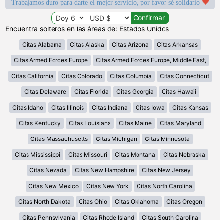
Trabajamos duro para darte el mejor servicio, por favor sé solidario
Encuentra solteros en las áreas de: Estados Unidos
Citas Alabama
Citas Alaska
Citas Arizona
Citas Arkansas
Citas Armed Forces Europe
Citas Armed Forces Europe, Middle East,
Citas California
Citas Colorado
Citas Columbia
Citas Connecticut
Citas Delaware
Citas Florida
Citas Georgia
Citas Hawaii
Citas Idaho
Citas Illinois
Citas Indiana
Citas Iowa
Citas Kansas
Citas Kentucky
Citas Louisiana
Citas Maine
Citas Maryland
Citas Massachusetts
Citas Michigan
Citas Minnesota
Citas Mississippi
Citas Missouri
Citas Montana
Citas Nebraska
Citas Nevada
Citas New Hampshire
Citas New Jersey
Citas New Mexico
Citas New York
Citas North Carolina
Citas North Dakota
Citas Ohio
Citas Oklahoma
Citas Oregon
Citas Pennsylvania
Citas Rhode Island
Citas South Carolina