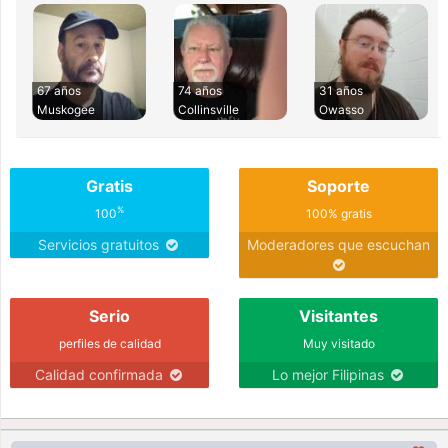
67 años
74 años
31 años
Muskogee
Collinsville
Owasso
Gratis
Soporte
%
100
100% gratis
Servicios gratuitos
Moderadores que escuchan
Serio
Visitantes
perfiles de calidad
Muy visitado
Calidad confirmada
Lo mejor Filipinas