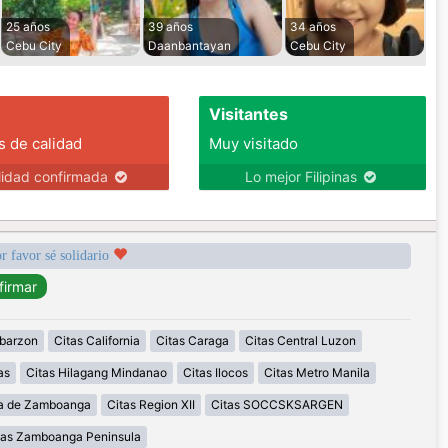
25 años
39 años
34 años
Cebu City
Daanbantayan
Cebu City
Visitantes
s de calidad
Muy visitado
lidad confirmada
Lo mejor Filipinas
r favor sé solidario
abarzon
Citas California
Citas Caraga
Citas Central Luzon
as
Citas Hilagang Mindanao
Citas Ilocos
Citas Metro Manila
la de Zamboanga
Citas Region XII
Citas SOCCSKSARGEN
tas Zamboanga Peninsula