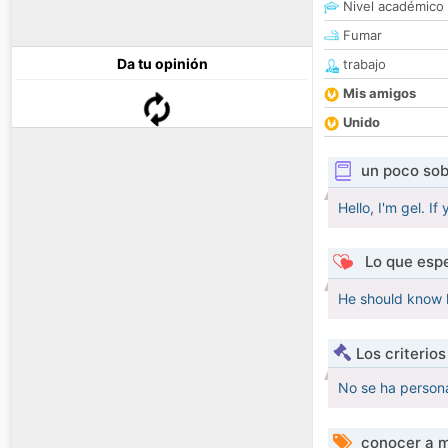
Nivel académico
Fumar
Da tu opinión
trabajo
Mis amigos
Unido
un poco sob
Hello, I'm gel. I
Lo que espe
He should know hi
Los criterio
No se ha persona
conocer a m