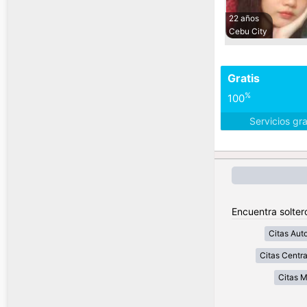
22 años
Cebu City
Gratis
%
100
Servicios gr
Encuentra soltero
Citas Aut
Citas Centra
Citas 