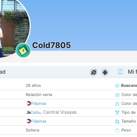
Cold7805
4
dad
Mi f
26 años
Buscan
Relación seria
Color d
Filipinas
Color d
Central Visayas
Cebu
,
Tipo de
Filipinas
Tamaño
Soltera
Peso