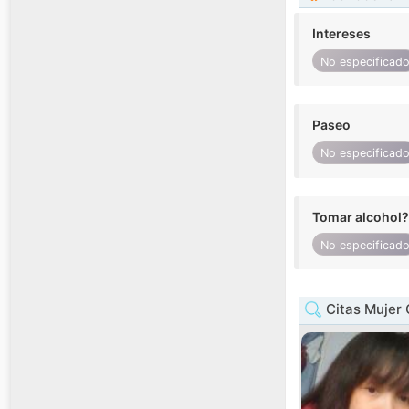
Intereses
No especificad
Paseo
No especificad
Tomar alcohol?
No especificad
Citas Mujer 