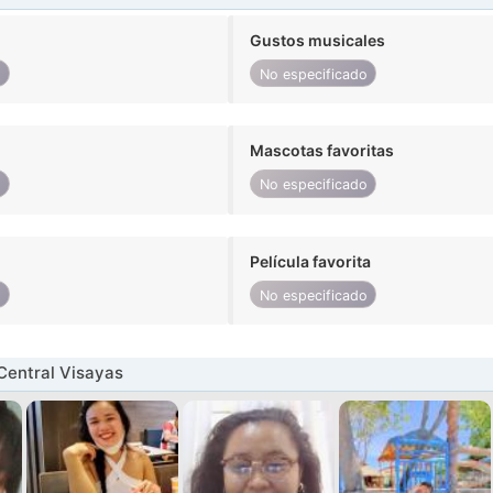
Gustos musicales
o
No especificado
Mascotas favoritas
o
No especificado
Película favorita
o
No especificado
Central Visayas