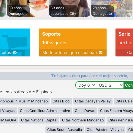
30 años
33 años
28 años
Dumaguete
Lapu-Lapu City
Dumaguete
Soporte
Serio
100% gratis
perfile
atuitos
Moderadores que escuchan
Ca
Trabajamos duro para darte el mejor servicio, po
s en las áreas de: Filipinas
onomous in Muslim Mindanao
Citas Bicol
Citas Cagayan Valley
Citas Cal
l Visayas
Citas Cordillera Administrative
Citas Davao
Citas Eastern Visay
MIMAROPA
Citas National Capital
Citas Northern Mindanao
Citas Penínsu
Citas South Australia
Citas Western Visayas
Ci