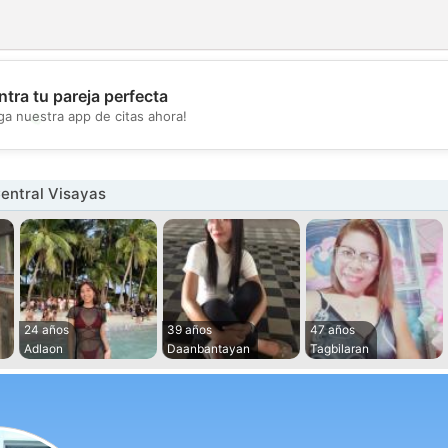
tra tu pareja perfecta
💖
ga nuestra app de citas ahora!
💕
entral Visayas
24 años
39 años
47 años
Adlaon
Daanbantayan
Tagbilaran