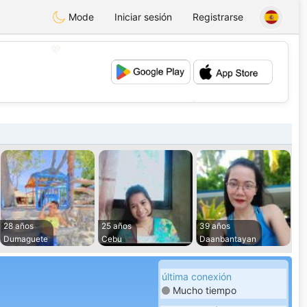
Mode
Iniciar sesión
Registrarse
💖
💕
28 años
25 años
39 años
Dumaguete
Cebu
Daanbantayan
última conexión
Mucho tiempo