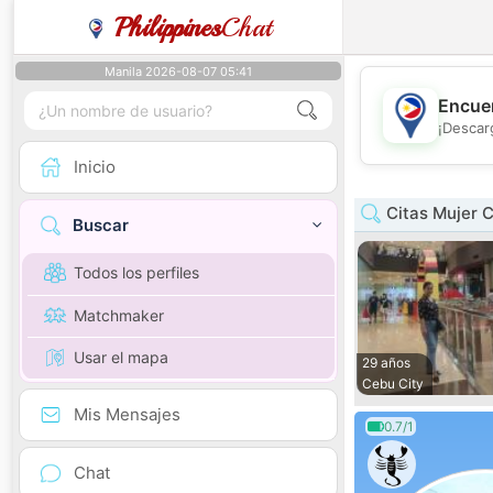
Philippines
Chat
Manila 2026-08-07 05:41
Encuen
¡Descar
Inicio
Citas Mujer C
Buscar
Todos los perfiles
Matchmaker
Usar el mapa
29 años
Cebu City
Mis Mensajes
0.7/1
Chat