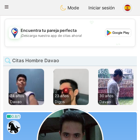
Philippines
Chat
Toggle
Mode
Iniciar sesión
navigation
💖
Encuentra tu pareja perfecta
💖
¡Descarga nuestra app de citas ahora!
💕
💕
Citas Hombre Davao
24 años
23 años
30 años
Davao
Digos
Davao
0.8/1