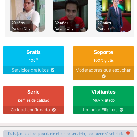
20 años
32 años
27 años
Davao City
Davao City
Panabo
Gratis
Soporte
%
100
100% gratis
Servicios gratuitos
Moderadores que escuchan
Serio
Visitantes
perfiles de calidad
Muy visitado
Calidad confirmada
Lo mejor Filipinas
Trabajamos duro para darte el mejor servicio, por favor sé solidario