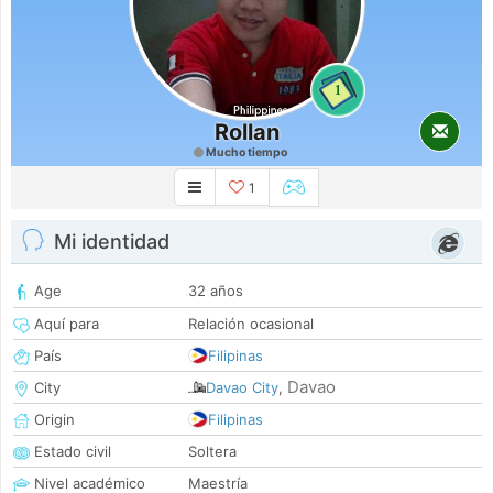
1
Rollan
Mucho tiempo
1
Mi identidad
Age
32 años
Aquí para
Relación ocasional
País
Filipinas
Davao
City
Davao City
,
Origin
Filipinas
Estado civil
Soltera
Nivel académico
Maestría