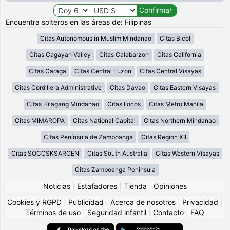
Encuentra solteros en las áreas de: Filipinas
Citas Autonomous in Muslim Mindanao
Citas Bicol
Citas Cagayan Valley
Citas Calabarzon
Citas California
Citas Caraga
Citas Central Luzon
Citas Central Visayas
Citas Cordillera Administrative
Citas Davao
Citas Eastern Visayas
Citas Hilagang Mindanao
Citas Ilocos
Citas Metro Manila
Citas MIMAROPA
Citas National Capital
Citas Northern Mindanao
Citas Península de Zamboanga
Citas Region XII
Citas SOCCSKSARGEN
Citas South Australia
Citas Western Visayas
Citas Zamboanga Peninsula
Noticias
|
Estafadores
|
Tienda
|
Opiniones
Cookies y RGPD
|
Publicidad
|
Acerca de nosotros
|
Privacidad
|
Términos de uso
|
Seguridad infantil
|
Contacto
|
FAQ