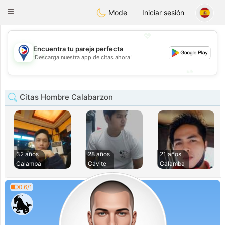
Philippines
Chat
Toggle
Mode
Iniciar sesión
navigation
💖
Encuentra tu pareja perfecta
💖
¡Descarga nuestra app de citas ahora!
💕
💕
Citas Hombre Calabarzon
32 años
28 años
21 años
Calamba
Cavite
Calamba
0.6/1