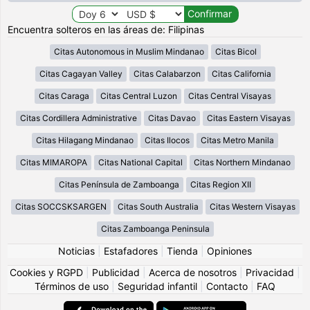
Encuentra solteros en las áreas de: Filipinas
Citas Autonomous in Muslim Mindanao
Citas Bicol
Citas Cagayan Valley
Citas Calabarzon
Citas California
Citas Caraga
Citas Central Luzon
Citas Central Visayas
Citas Cordillera Administrative
Citas Davao
Citas Eastern Visayas
Citas Hilagang Mindanao
Citas Ilocos
Citas Metro Manila
Citas MIMAROPA
Citas National Capital
Citas Northern Mindanao
Citas Península de Zamboanga
Citas Region XII
Citas SOCCSKSARGEN
Citas South Australia
Citas Western Visayas
Citas Zamboanga Peninsula
Noticias
|
Estafadores
|
Tienda
|
Opiniones
Cookies y RGPD
|
Publicidad
|
Acerca de nosotros
|
Privacidad
|
Términos de uso
|
Seguridad infantil
|
Contacto
|
FAQ