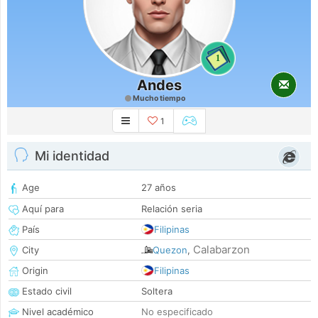
1
Andes
Mucho tiempo
1
Mi identidad
Age
27 años
Aquí para
Relación seria
País
Filipinas
Calabarzon
City
Quezon
,
Origin
Filipinas
Estado civil
Soltera
Nivel académico
No especificado