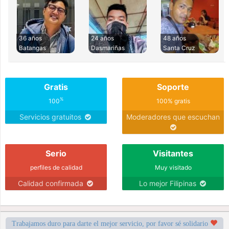
36 años
24 años
48 años
Batangas
Dasmariñas
Santa Cruz
Gratis
Soporte
%
100
100% gratis
Servicios gratuitos
Moderadores que escuchan
Serio
Visitantes
perfiles de calidad
Muy visitado
Calidad confirmada
Lo mejor Filipinas
Trabajamos duro para darte el mejor servicio, por favor sé solidario