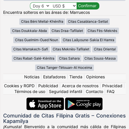
Encuentra solteros en las áreas de: Marruecos
Citas Béni Mellal-Khénifra
Citas Casablanca-Settat
Citas Doukkala-Abda
Citas Draa-Tafilalet
Citas Fès-Meknès
Citas Guelmim-Oued Noun
Citas Laâyoune-Sakia El Hamra
Citas Marrakech-Safi
Citas Meknès-Tafilalet
Citas Oriental
Citas Rabat-Salé-Kénitra
Citas Sahara
Citas Souss-Massa
Citas Tanger-Tétouan-Al Hoceima
Noticias
|
Estafadores
|
Tienda
|
Opiniones
Cookies y RGPD
|
Publicidad
|
Acerca de nosotros
|
Privacidad
|
Términos de uso
|
Seguridad infantil
|
Contacto
|
FAQ
Comunidad de Citas Filipina Gratis – Conexiones
Kapamilya
¡Kumusta! Bienvenido a la comunidad más cálida de Filipinas