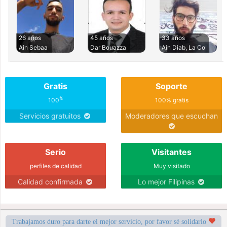
26 años
45 años
33 años
Ain Sebaa
Dar Bouazza
Ain Diab, La Co
Gratis
Soporte
%
100
100% gratis
Servicios gratuitos
Moderadores que escuchan
Serio
Visitantes
perfiles de calidad
Muy visitado
Calidad confirmada
Lo mejor Filipinas
Trabajamos duro para darte el mejor servicio, por favor sé solidario