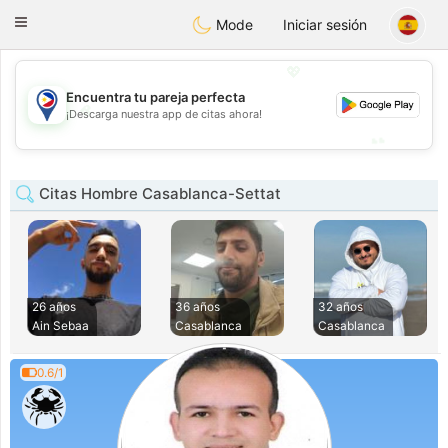
Philippines
Chat
Toggle
Mode
Iniciar sesión
navigation
💖
Encuentra tu pareja perfecta
💖
¡Descarga nuestra app de citas ahora!
💕
💕
Citas Hombre Casablanca-Settat
26 años
36 años
32 años
Ain Sebaa
Casablanca
Casablanca
0.6/1