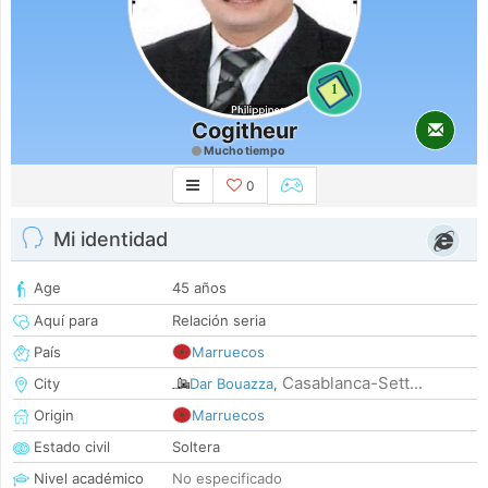
1
Cogitheur
Mucho tiempo
0
Mi identidad
Age
45 años
Aquí para
Relación seria
País
Marruecos
Casablanca-Sett...
City
Dar Bouazza
,
Origin
Marruecos
Estado civil
Soltera
Nivel académico
No especificado