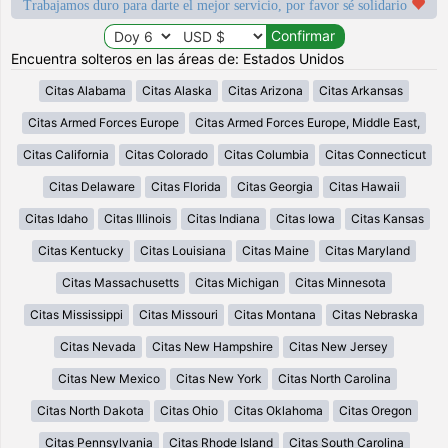
Trabajamos duro para darte el mejor servicio, por favor sé solidario
Encuentra solteros en las áreas de: Estados Unidos
Citas Alabama
Citas Alaska
Citas Arizona
Citas Arkansas
Citas Armed Forces Europe
Citas Armed Forces Europe, Middle East,
Citas California
Citas Colorado
Citas Columbia
Citas Connecticut
Citas Delaware
Citas Florida
Citas Georgia
Citas Hawaii
Citas Idaho
Citas Illinois
Citas Indiana
Citas Iowa
Citas Kansas
Citas Kentucky
Citas Louisiana
Citas Maine
Citas Maryland
Citas Massachusetts
Citas Michigan
Citas Minnesota
Citas Mississippi
Citas Missouri
Citas Montana
Citas Nebraska
Citas Nevada
Citas New Hampshire
Citas New Jersey
Citas New Mexico
Citas New York
Citas North Carolina
Citas North Dakota
Citas Ohio
Citas Oklahoma
Citas Oregon
Citas Pennsylvania
Citas Rhode Island
Citas South Carolina