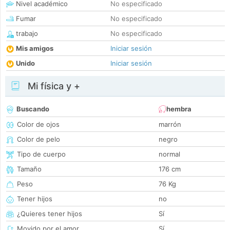
Nivel académico
No especificado
Fumar
No especificado
trabajo
No especificado
Mis amigos
Iniciar sesión
Unido
Iniciar sesión
Mi física y +
Buscando
hembra
Color de ojos
marrón
Color de pelo
negro
Tipo de cuerpo
normal
Tamaño
176 cm
Peso
76 Kg
Tener hijos
no
¿Quieres tener hijos
Sí
Movido por el amor
Sí