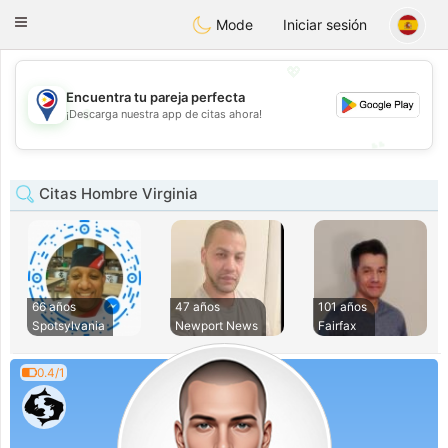
Philippines
Chat
Toggle
Mode
Iniciar sesión
navigation
💖
Encuentra tu pareja perfecta
💖
¡Descarga nuestra app de citas ahora!
💕
💕
Citas Hombre Virginia
66 años
47 años
101 años
Spotsylvania
Newport News
Fairfax
0.4/1