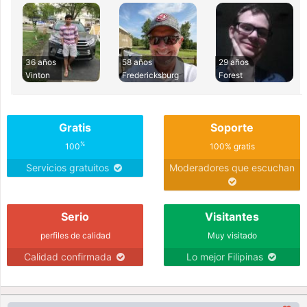
36 años
58 años
29 años
Vinton
Fredericksburg
Forest
Gratis
Soporte
%
100
100% gratis
Servicios gratuitos
Moderadores que escuchan
Serio
Visitantes
perfiles de calidad
Muy visitado
Calidad confirmada
Lo mejor Filipinas