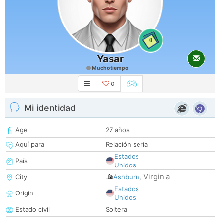
0
Yasar
Mucho tiempo
0
Mi identidad
Age
27 años
Aquí para
Relación seria
Estados
País
Unidos
Virginia
City
Ashburn
,
Estados
Origin
Unidos
Estado civil
Soltera