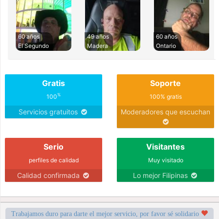
60 años
49 años
60 años
El Segundo
Madera
Ontario
Gratis
Soporte
%
100
100% gratis
Servicios gratuitos
Moderadores que escuchan
Serio
Visitantes
perfiles de calidad
Muy visitado
Calidad confirmada
Lo mejor Filipinas
Trabajamos duro para darte el mejor servicio, por favor sé solidario