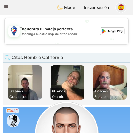
Philippines
Chat
Toggle
Mode
Iniciar sesión
navigation
💖
💖
Encuentra tu pareja perfecta
¡Descarga nuestra app de citas ahora!
💕
💕
Citas Hombre California
36 años
60 años
47 años
Oceanside
Ontario
Fresno
0.1/1