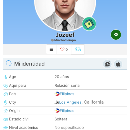
0
Jozeef
Mucho tiempo
0
Mi identidad
Age
20 años
Aquí para
Relación seria
País
Filipinas
California
City
Los Angeles
,
Origin
Filipinas
Estado civil
Soltera
Nivel académico
No especificado