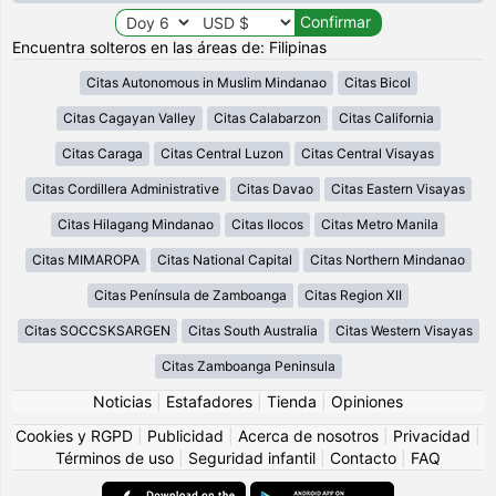
Encuentra solteros en las áreas de: Filipinas
Citas Autonomous in Muslim Mindanao
Citas Bicol
Citas Cagayan Valley
Citas Calabarzon
Citas California
Citas Caraga
Citas Central Luzon
Citas Central Visayas
Citas Cordillera Administrative
Citas Davao
Citas Eastern Visayas
Citas Hilagang Mindanao
Citas Ilocos
Citas Metro Manila
Citas MIMAROPA
Citas National Capital
Citas Northern Mindanao
Citas Península de Zamboanga
Citas Region XII
Citas SOCCSKSARGEN
Citas South Australia
Citas Western Visayas
Citas Zamboanga Peninsula
Noticias
|
Estafadores
|
Tienda
|
Opiniones
Cookies y RGPD
|
Publicidad
|
Acerca de nosotros
|
Privacidad
|
Términos de uso
|
Seguridad infantil
|
Contacto
|
FAQ