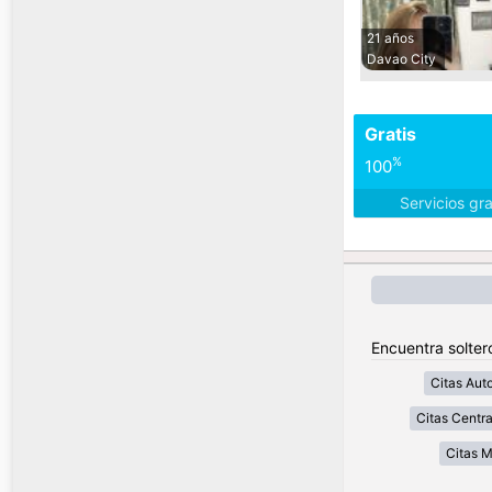
21 años
Davao City
Gratis
%
100
Servicios gr
Encuentra soltero
Citas Aut
Citas Centra
Citas 