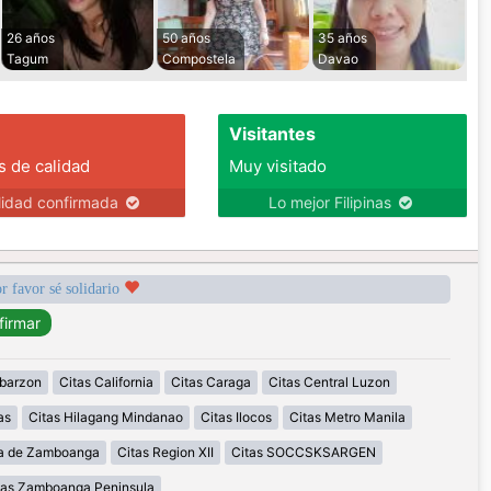
26 años
50 años
35 años
Tagum
Compostela
Davao
Visitantes
s de calidad
Muy visitado
lidad confirmada
Lo mejor Filipinas
r favor sé solidario
abarzon
Citas California
Citas Caraga
Citas Central Luzon
as
Citas Hilagang Mindanao
Citas Ilocos
Citas Metro Manila
la de Zamboanga
Citas Region XII
Citas SOCCSKSARGEN
tas Zamboanga Peninsula