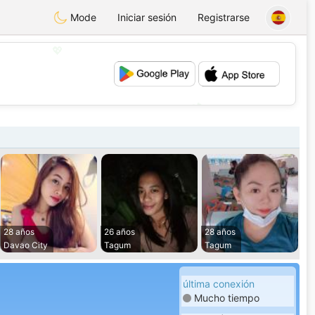
Mode
Iniciar sesión
Registrarse
💖
💕
28 años
26 años
28 años
Davao City
Tagum
Tagum
última conexión
Mucho tiempo