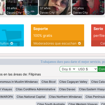
35 años
37 años
42 años
Davao City
Davao City
Davao City
Soporte
Serio
100% gratis
perfile
atuitos
Moderadores que escuchan
Ca
Trabajamos duro para darte el mejor servicio, po
s en las áreas de: Filipinas
onomous in Muslim Mindanao
Citas Bicol
Citas Cagayan Valley
Citas Cal
l Visayas
Citas Cordillera Administrative
Citas Davao
Citas Eastern Visay
MIMAROPA
Citas National Capital
Citas Northern Mindanao
Citas Penínsu
Citas South Australia
Citas Western Visayas
Ci