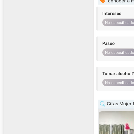
conocer a m
Intereses
No especificad
Paseo
No especificad
Tomar alcohol?
No especificad
Citas Mujer