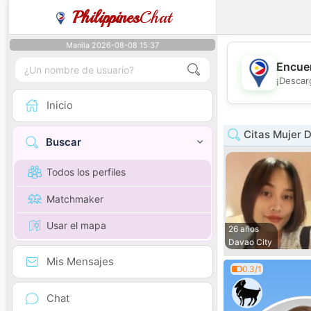
Philippines
Chat
Manila 2026-08-08 15:37
Encuen
¡Descar
Inicio
Citas Mujer 
Buscar
Todos los perfiles
Matchmaker
Usar el mapa
26 años
Davao City
Mis Mensajes
0.3/1
Chat