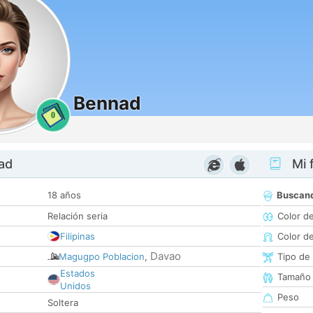
Bennad
0
dad
Mi f
18 años
Buscan
Relación seria
Color d
Filipinas
Color d
Davao
Magugpo Poblacion
,
Tipo de
Estados
Tamaño
Unidos
Peso
Soltera