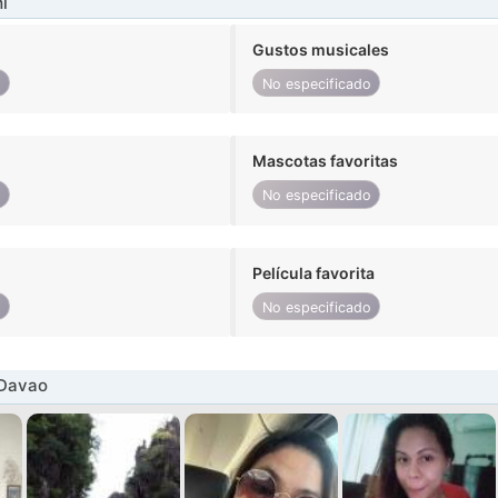
í
Gustos musicales
o
No especificado
Mascotas favoritas
o
No especificado
Película favorita
o
No especificado
 Davao