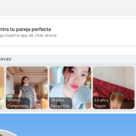
tra tu pareja perfecta
💖
ga nuestra app de citas ahora!
💕
Davao
50 años
29 años
33 años
Compostela
Davao City
Tagum