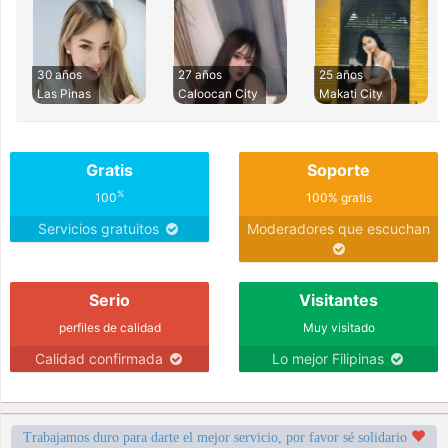
30 años
27 años
25 años
Las Pinas
Caloocan City
Makati City
Gratis
Soporte
%
100
100% gratis
Servicios gratuitos
Moderadores que escuchan
Serio
Visitantes
perfiles de calidad
Muy visitado
Calidad confirmada
Lo mejor Filipinas
Trabajamos duro para darte el mejor servicio, por favor sé solidario