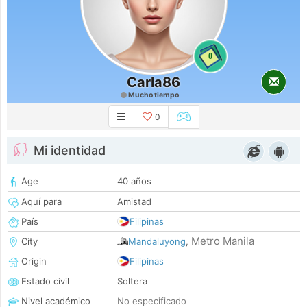
0
Carla86
Mucho tiempo
0
Mi identidad
Age
40 años
Aquí para
Amistad
País
Filipinas
Metro Manila
City
Mandaluyong
,
Origin
Filipinas
Estado civil
Soltera
Nivel académico
No especificado