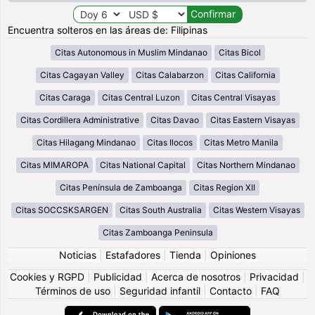
Encuentra solteros en las áreas de: Filipinas
Citas Autonomous in Muslim Mindanao
Citas Bicol
Citas Cagayan Valley
Citas Calabarzon
Citas California
Citas Caraga
Citas Central Luzon
Citas Central Visayas
Citas Cordillera Administrative
Citas Davao
Citas Eastern Visayas
Citas Hilagang Mindanao
Citas Ilocos
Citas Metro Manila
Citas MIMAROPA
Citas National Capital
Citas Northern Mindanao
Citas Península de Zamboanga
Citas Region XII
Citas SOCCSKSARGEN
Citas South Australia
Citas Western Visayas
Citas Zamboanga Peninsula
Noticias
|
Estafadores
|
Tienda
|
Opiniones
Cookies y RGPD
|
Publicidad
|
Acerca de nosotros
|
Privacidad
|
Términos de uso
|
Seguridad infantil
|
Contacto
|
FAQ