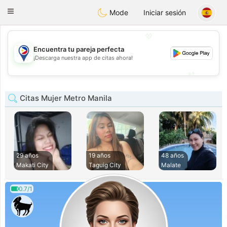
Philippines
Chat
Toggle
Mode
Iniciar sesión
navigation
💖
Encuentra tu pareja perfecta
💖
¡Descarga nuestra app de citas ahora!
💕
💕
Citas Mujer Metro Manila
29 años
19 años
48 años
Makati City
Taguig City
Malate
0.7/1