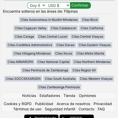
Encuentra solteros en las áreas de: Filipinas
Citas Autonomous in Muslim Mindanao
Citas Bicol
Citas Cagayan Valley
Citas Calabarzon
Citas California
Citas Caraga
Citas Central Luzon
Citas Central Visayas
Citas Cordillera Administrative
Citas Davao
Citas Eastern Visayas
Citas Hilagang Mindanao
Citas Ilocos
Citas Metro Manila
Citas MIMAROPA
Citas National Capital
Citas Northern Mindanao
Citas Península de Zamboanga
Citas Region XII
Citas SOCCSKSARGEN
Citas South Australia
Citas Western Visayas
Citas Zamboanga Peninsula
Noticias
|
Estafadores
|
Tienda
|
Opiniones
Cookies y RGPD
|
Publicidad
|
Acerca de nosotros
|
Privacidad
|
Términos de uso
|
Seguridad infantil
|
Contacto
|
FAQ