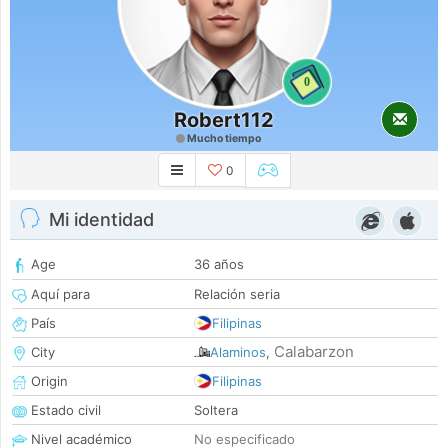
0
Robert112
Mucho tiempo
0
Mi identidad
Age
36 años
Aquí para
Relación seria
País
Filipinas
Calabarzon
City
Alaminos
,
Origin
Filipinas
Estado civil
Soltera
Nivel académico
No especificado