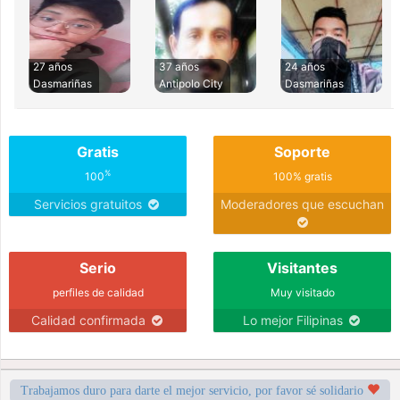
27 años
37 años
24 años
Dasmariñas
Antipolo City
Dasmariñas
Gratis
Soporte
%
100
100% gratis
Servicios gratuitos
Moderadores que escuchan
Serio
Visitantes
perfiles de calidad
Muy visitado
Calidad confirmada
Lo mejor Filipinas
Trabajamos duro para darte el mejor servicio, por favor sé solidario