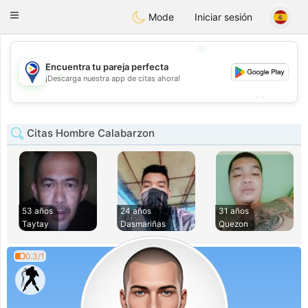
Philippines
Chat
Toggle
Mode
Iniciar sesión
navigation
💖
Encuentra tu pareja perfecta
💖
¡Descarga nuestra app de citas ahora!
💕
💕
Citas Hombre Calabarzon
53 años
24 años
31 años
Taytay
Dasmariñas
Quezon
0.3/1