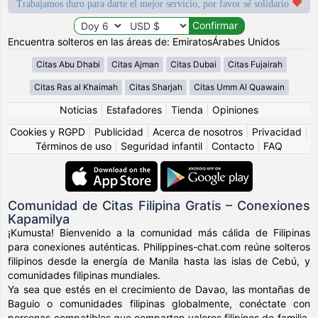
Trabajamos duro para darte el mejor servicio, por favor sé solidario
Encuentra solteros en las áreas de: EmiratosÁrabes Unidos
Citas Abu Dhabi
Citas Ajman
Citas Dubai
Citas Fujairah
Citas Ras al Khaimah
Citas Sharjah
Citas Umm Al Quawain
Noticias
|
Estafadores
|
Tienda
|
Opiniones
Cookies y RGPD
|
Publicidad
|
Acerca de nosotros
|
Privacidad
|
Términos de uso
|
Seguridad infantil
|
Contacto
|
FAQ
Comunidad de Citas Filipina Gratis – Conexiones
Kapamilya
¡Kumusta! Bienvenido a la comunidad más cálida de Filipinas
para conexiones auténticas. Philippines-chat.com reúne solteros
filipinos desde la energía de Manila hasta las islas de Cebú, y
comunidades filipinas mundiales.
Ya sea que estés en el crecimiento de Davao, las montañas de
Baguio o comunidades filipinas globalmente, conéctate con
personas compatibles que comparten valores filipinos de familia,