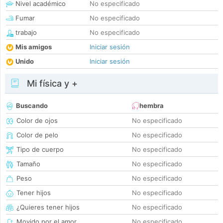
Nivel académico
No especificado
Fumar
No especificado
trabajo
No especificado
Mis amigos
Iniciar sesión
Unido
Iniciar sesión
Mi física y +
Buscando
hembra
Color de ojos
No especificado
Color de pelo
No especificado
Tipo de cuerpo
No especificado
Tamaño
No especificado
Peso
No especificado
Tener hijos
No especificado
¿Quieres tener hijos
No especificado
Movido por el amor
No especificado