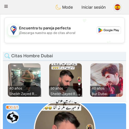
Philippines
Chat
Toggle
Mode
Iniciar sesión
navigation
💖
Encuentra tu pareja perfecta
💖
¡Descarga nuestra app de citas ahora!
💕
💕
Citas Hombre Dubai
40 años
50 años
40 años
Sheikh Zayed Road
Sheikh Zayed Road
Bur Dubai
0.6/1