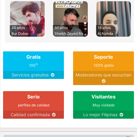
40 años
50 años
18 años
Bur Dubai
Sheikh Zayed Ro
Al Nahda
Gratis
Soporte
%
100
100% gratis
Servicios gratuitos
Moderadores que escuchan
Serio
Visitantes
perfiles de calidad
Muy visitado
Calidad confirmada
Lo mejor Filipinas