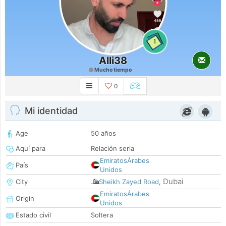
1
Alli38
Mucho tiempo
0
Mi identidad
Age
50 años
Aquí para
Relación seria
EmiratosÁrabes
País
Unidos
Dubai
City
Sheikh Zayed Road
,
EmiratosÁrabes
Origin
Unidos
Estado civil
Soltera