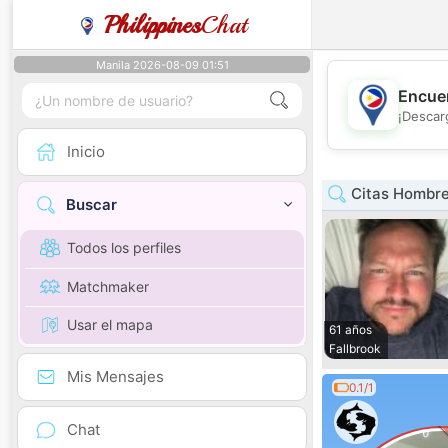
Philippines
Chat
Manila 2026-08-09 01:51
Encuen
¡Descar
Inicio
Citas Hombre 
Buscar
Todos los perfiles
Matchmaker
Usar el mapa
61 años
Fallbrook
Mis Mensajes
0.1/1
Chat