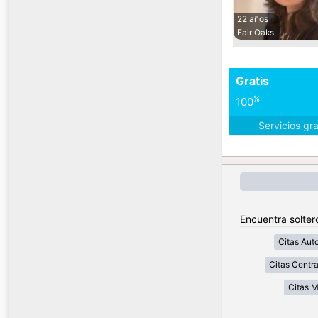
22 años
Fair Oaks
Gratis
%
100
Servicios gr
Encuentra soltero
Citas Aut
Citas Centra
Citas 