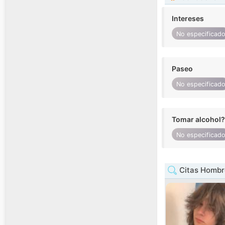
Intereses
No especificad
Paseo
No especificad
Tomar alcohol?
No especificad
Citas Hombre