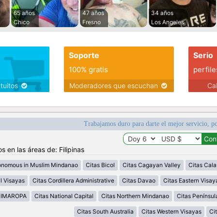
65 años
47 años
34 años
Chico
Fresno
Los Angeles
Soporte
Serio
100% gratis
perfile
atuitos
Moderadores que escuchan
Ca
Trabajamos duro para darte el mejor servicio, po
s en las áreas de: Filipinas
onomous in Muslim Mindanao
Citas Bicol
Citas Cagayan Valley
Citas Cal
l Visayas
Citas Cordillera Administrative
Citas Davao
Citas Eastern Visay
MIMAROPA
Citas National Capital
Citas Northern Mindanao
Citas Penínsu
Citas South Australia
Citas Western Visayas
Ci