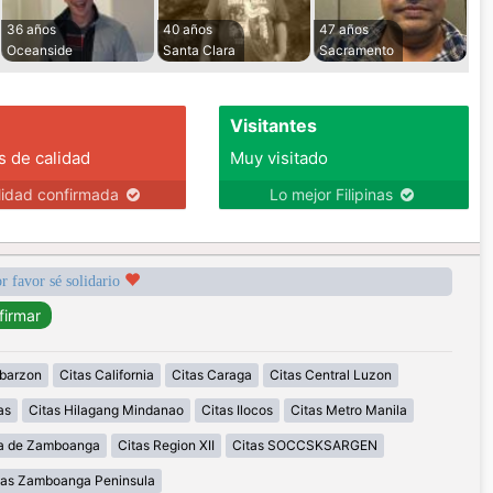
36 años
40 años
47 años
Oceanside
Santa Clara
Sacramento
Visitantes
s de calidad
Muy visitado
lidad confirmada
Lo mejor Filipinas
r favor sé solidario
abarzon
Citas California
Citas Caraga
Citas Central Luzon
as
Citas Hilagang Mindanao
Citas Ilocos
Citas Metro Manila
la de Zamboanga
Citas Region XII
Citas SOCCSKSARGEN
tas Zamboanga Peninsula