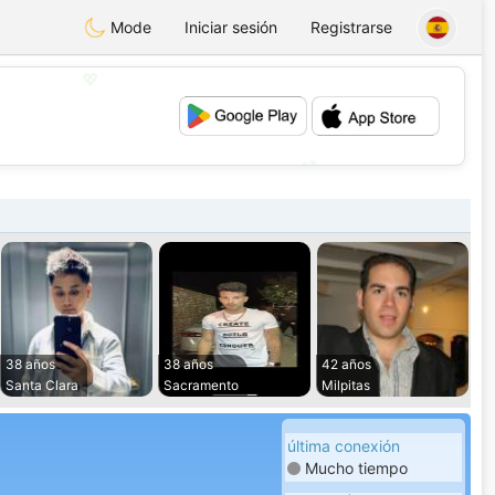
Mode
Iniciar sesión
Registrarse
💖
💕
38 años
38 años
42 años
Santa Clara
Sacramento
Milpitas
última conexión
Mucho tiempo