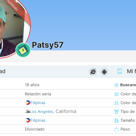
Prohibido
Patsy57
0
dad
Mi f
19 años
Buscan
Relación seria
Color d
Filipinas
Color d
California
Los Angeles
,
Tipo de
Filipinas
Tamaño
Divorciado
Peso