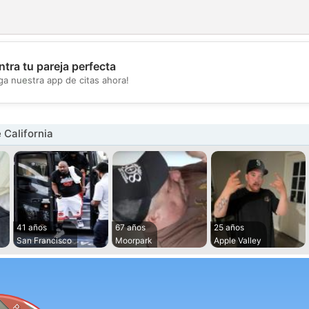
tra tu pareja perfecta
💖
ga nuestra app de citas ahora!
💕
California
41 años
67 años
25 años
San Francisco
Moorpark
Apple Valley