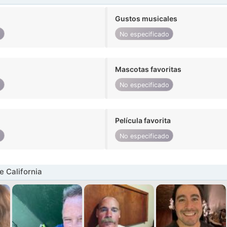
Gustos musicales
o
No especificado
Mascotas favoritas
o
No especificado
Película favorita
o
No especificado
 California