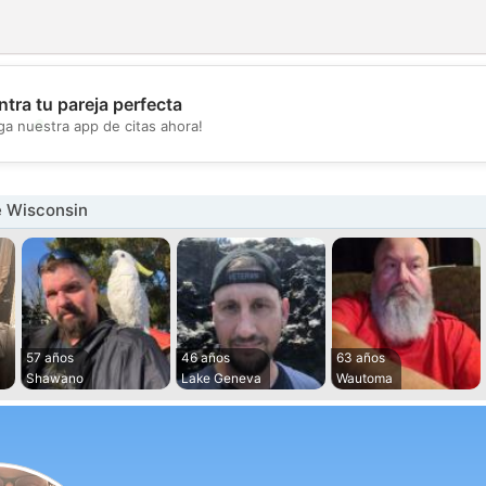
tra tu pareja perfecta
💖
ga nuestra app de citas ahora!
💕
 Wisconsin
57 años
46 años
63 años
Shawano
Lake Geneva
Wautoma