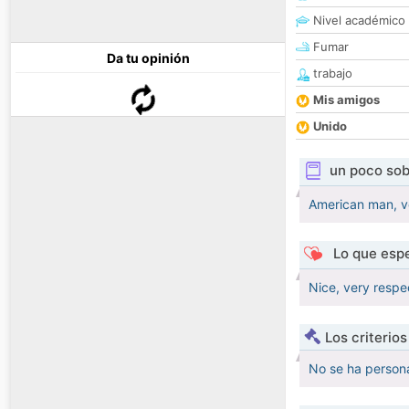
Nivel académico
Fumar
Da tu opinión
trabajo
Mis amigos
Unido
un poco sob
American man, ve
Lo que espe
Nice, very respec
Los criterio
No se ha persona