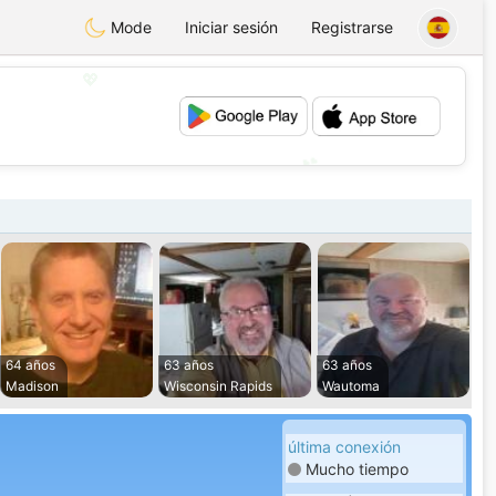
Mode
Iniciar sesión
Registrarse
💖
💕
64 años
63 años
63 años
Madison
Wisconsin Rapids
Wautoma
última conexión
Mucho tiempo