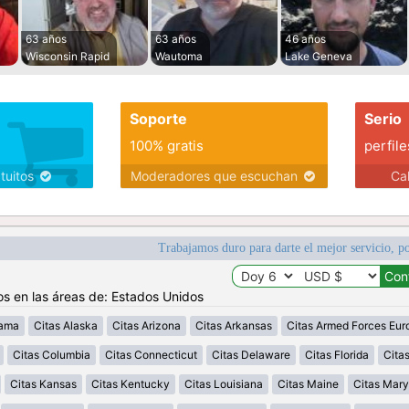
63 años
63 años
46 años
Wisconsin Rapid
Wautoma
Lake Geneva
Soporte
Serio
100% gratis
perfile
atuitos
Moderadores que escuchan
Ca
Trabajamos duro para darte el mejor servicio, po
os en las áreas de: Estados Unidos
bama
Citas Alaska
Citas Arizona
Citas Arkansas
Citas Armed Forces Eur
Citas Columbia
Citas Connecticut
Citas Delaware
Citas Florida
Cita
Citas Kansas
Citas Kentucky
Citas Louisiana
Citas Maine
Citas Mary