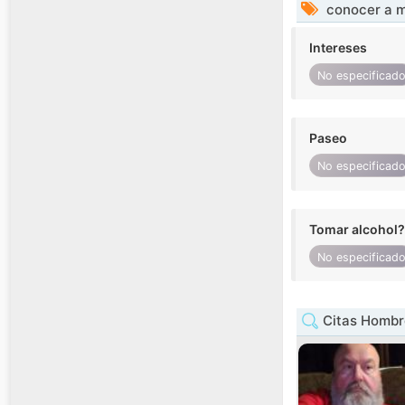
conocer a m
Intereses
No especificad
Paseo
No especificad
Tomar alcohol?
No especificad
Citas Hombr