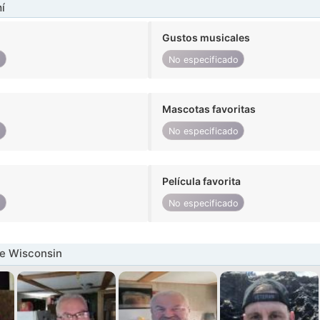
í
Gustos musicales
o
No especificado
Mascotas favoritas
o
No especificado
Película favorita
o
No especificado
e Wisconsin