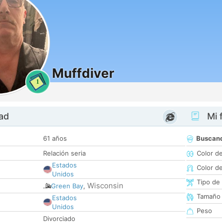
Muffdiver
1
dad
Mi f
61 años
Buscan
Relación seria
Color d
Estados
Color d
Unidos
Tipo de
Wisconsin
Green Bay
,
Tamaño
Estados
Unidos
Peso
Divorciado