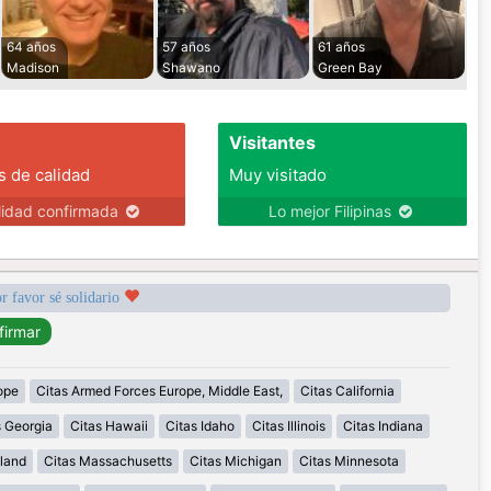
64 años
57 años
61 años
Madison
Shawano
Green Bay
Visitantes
s de calidad
Muy visitado
lidad confirmada
Lo mejor Filipinas
r favor sé solidario
ope
Citas Armed Forces Europe, Middle East,
Citas California
s Georgia
Citas Hawaii
Citas Idaho
Citas Illinois
Citas Indiana
land
Citas Massachusetts
Citas Michigan
Citas Minnesota