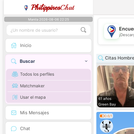
Philippines
Chat
Manila 2026-08-06 22:25
Encuen
¡Descar
Inicio
Citas Hombre
Buscar
Todos los perfiles
Matchmaker
Usar el mapa
61 años
Green Bay
Mis Mensajes
0.6/1
Chat