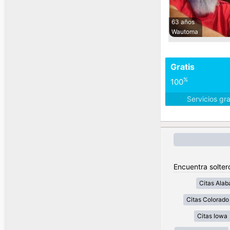
63 años
Wautoma
Gratis
%
100
Servicios gr
Encuentra solter
Citas Ala
Citas Colorado
Citas Iowa