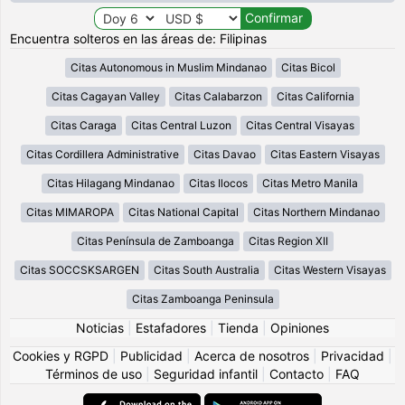
Encuentra solteros en las áreas de: Filipinas
Citas Autonomous in Muslim Mindanao
Citas Bicol
Citas Cagayan Valley
Citas Calabarzon
Citas California
Citas Caraga
Citas Central Luzon
Citas Central Visayas
Citas Cordillera Administrative
Citas Davao
Citas Eastern Visayas
Citas Hilagang Mindanao
Citas Ilocos
Citas Metro Manila
Citas MIMAROPA
Citas National Capital
Citas Northern Mindanao
Citas Península de Zamboanga
Citas Region XII
Citas SOCCSKSARGEN
Citas South Australia
Citas Western Visayas
Citas Zamboanga Peninsula
Noticias
|
Estafadores
|
Tienda
|
Opiniones
Cookies y RGPD
|
Publicidad
|
Acerca de nosotros
|
Privacidad
|
Términos de uso
|
Seguridad infantil
|
Contacto
|
FAQ