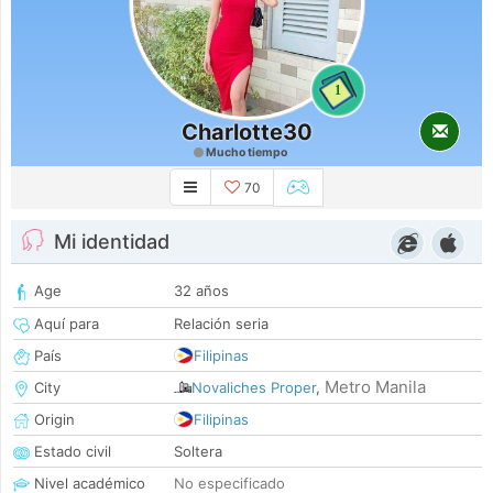
1
Charlotte30
Mucho tiempo
70
Mi identidad
Age
32 años
Aquí para
Relación seria
País
Filipinas
Metro Manila
City
Novaliches Proper
,
Origin
Filipinas
Estado civil
Soltera
Nivel académico
No especificado