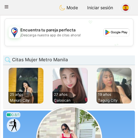
Philippines
Chat
Toggle
Mode
Iniciar sesión
navigation
💖
Encuentra tu pareja perfecta
💖
¡Descarga nuestra app de citas ahora!
💕
💕
Citas Mujer Metro Manila
25 años
27 años
19 años
Makati City
Caloocan
Taguig City
0.8/1