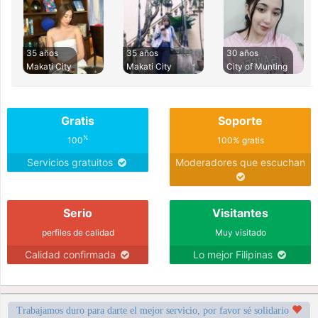
35 años
35 años
30 años
Makati City
Makati City
City of Munting
Gratis
Soporte
%
100
100% gratis
Servicios gratuitos
Moderadores que escuchan
Serio
Visitantes
perfiles de calidad
Muy visitado
Calidad confirmada
Lo mejor Filipinas
Trabajamos duro para darte el mejor servicio, por favor sé solidario