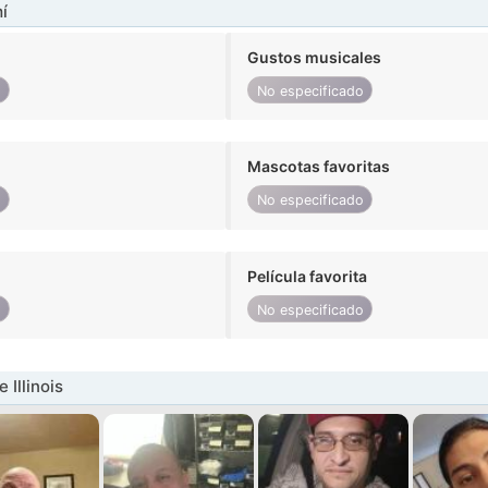
í
Gustos musicales
o
No especificado
Mascotas favoritas
o
No especificado
Película favorita
o
No especificado
Illinois