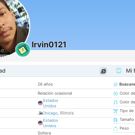
Irvin0121
1
dad
Mi f
26 años
Buscan
Relación ocasional
Color d
Estados
Color d
Unidos
Tipo de
Illinois
Chicago
,
Tamaño
Estados
Unidos
Peso
Soltera