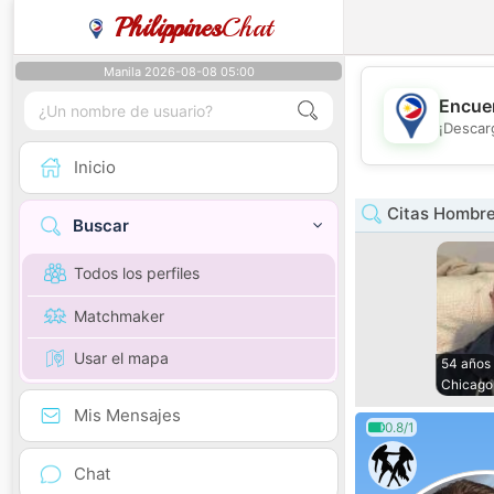
Philippines
Chat
Manila 2026-08-08 05:00
Encuen
¡Descar
Inicio
Citas Hombre 
Buscar
Todos los perfiles
Matchmaker
Usar el mapa
54 años
Chicago
Mis Mensajes
0.8/1
Chat