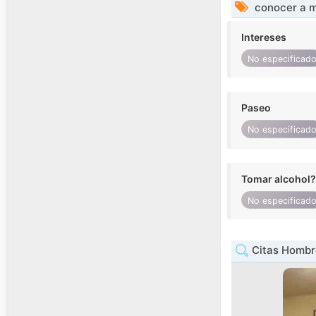
conocer a m
Intereses
No especificad
Paseo
No especificad
Tomar alcohol?
No especificad
Citas Hombre 