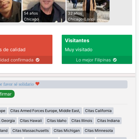
54 años
32 años
Chicago
Chicago (Loop)
Visitantes
s de calidad
Muy visitado
lidad confirmada
Lo mejor Filipinas
r favor sé solidario
ope
Citas Armed Forces Europe, Middle East,
Citas California
s Georgia
Citas Hawaii
Citas Idaho
Citas Illinois
Citas Indiana
land
Citas Massachusetts
Citas Michigan
Citas Minnesota