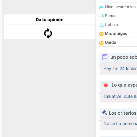
Nivel académico
Fumar
Da tu opinión
trabajo
Mis amigos
Unido
un poco sob
Hey I'm 24 lookin
Lo que espe
Talkative, cute 
Los criterio
No se ha persona