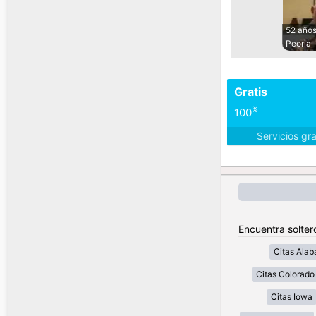
52 año
Peoria
Gratis
%
100
Servicios gr
Encuentra solter
Citas Ala
Citas Colorado
Citas Iowa