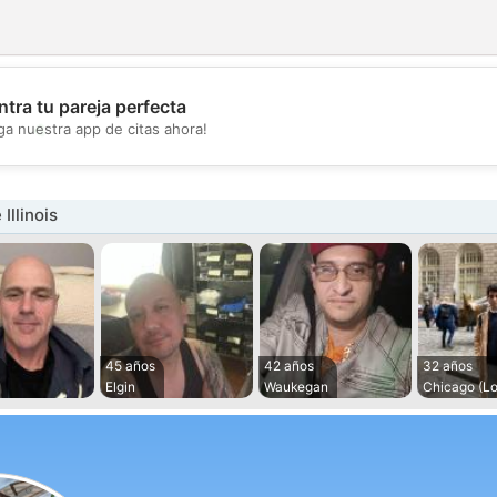
tra tu pareja perfecta
💖
ga nuestra app de citas ahora!
💕
Illinois
45 años
42 años
32 años
Elgin
Waukegan
Chicago (L