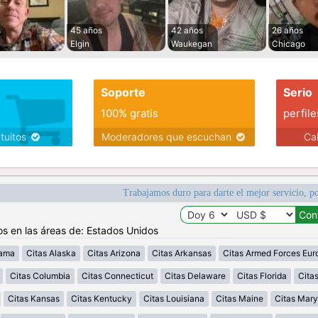
s
45 años
42 años
26 años
Elgin
Waukegan
Chicago
Soporte
Serio
100% gratis
perfile
atuitos
Moderadores que escuchan
Ca
Trabajamos duro para darte el mejor servicio, po
os en las áreas de: Estados Unidos
bama
Citas Alaska
Citas Arizona
Citas Arkansas
Citas Armed Forces Eur
Citas Columbia
Citas Connecticut
Citas Delaware
Citas Florida
Cita
Citas Kansas
Citas Kentucky
Citas Louisiana
Citas Maine
Citas Mary