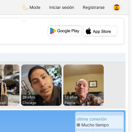
Mode
Iniciar sesión
Registrarse
💖
💕
26 años
52 años
oop)
Chicago
Peoria
última conexión
Mucho tiempo