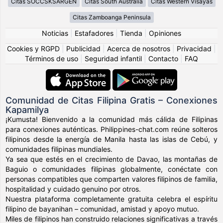
Citas SOCCSKSARGEN
Citas South Australia
Citas Western Visayas
Citas Zamboanga Peninsula
Noticias
|
Estafadores
|
Tienda
|
Opiniones
Cookies y RGPD
|
Publicidad
|
Acerca de nosotros
|
Privacidad
|
Términos de uso
|
Seguridad infantil
|
Contacto
|
FAQ
Comunidad de Citas Filipina Gratis – Conexiones
Kapamilya
¡Kumusta! Bienvenido a la comunidad más cálida de Filipinas
para conexiones auténticas. Philippines-chat.com reúne solteros
filipinos desde la energía de Manila hasta las islas de Cebú, y
comunidades filipinas mundiales.
Ya sea que estés en el crecimiento de Davao, las montañas de
Baguio o comunidades filipinas globalmente, conéctate con
personas compatibles que comparten valores filipinos de familia,
hospitalidad y cuidado genuino por otros.
Nuestra plataforma completamente gratuita celebra el espíritu
filipino de bayanihan – comunidad, amistad y apoyo mutuo.
Miles de filipinos han construido relaciones significativas a través