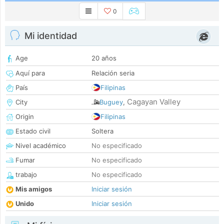
0
Mi identidad
Age
20 años
Aquí para
Relación seria
País
Filipinas
Cagayan Valley
City
Buguey
,
Origin
Filipinas
Estado civil
Soltera
Nivel académico
No especificado
Fumar
No especificado
trabajo
No especificado
Mis amigos
Iniciar sesión
Unido
Iniciar sesión