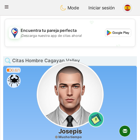
Philippines
Chat
Toggle
Mode
Iniciar sesión
navigation
💖
Encuentra tu pareja perfecta
💖
¡Descarga nuestra app de citas ahora!
💕
💕
Citas Hombre Cagayan Valley
0.6/1
0
Josepis
Mucho tiempo