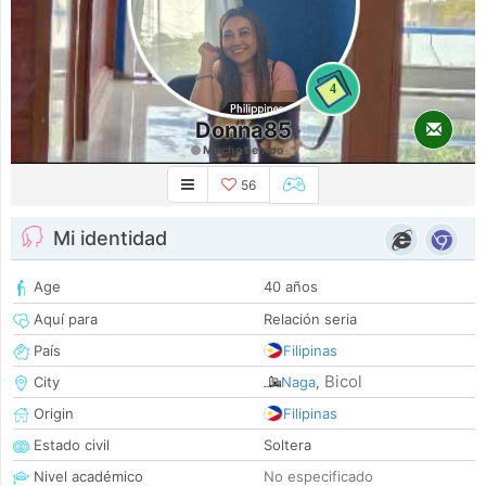
4
Donna85
Mucho tiempo
56
Mi identidad
Age
40 años
Aquí para
Relación seria
País
Filipinas
Bicol
City
Naga
,
Origin
Filipinas
Estado civil
Soltera
Nivel académico
No especificado