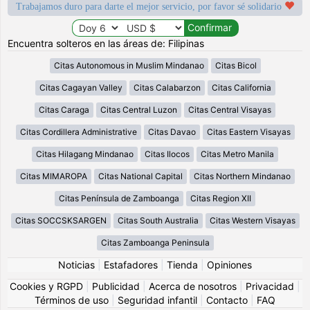
Trabajamos duro para darte el mejor servicio, por favor sé solidario
Encuentra solteros en las áreas de: Filipinas
Citas Autonomous in Muslim Mindanao
Citas Bicol
Citas Cagayan Valley
Citas Calabarzon
Citas California
Citas Caraga
Citas Central Luzon
Citas Central Visayas
Citas Cordillera Administrative
Citas Davao
Citas Eastern Visayas
Citas Hilagang Mindanao
Citas Ilocos
Citas Metro Manila
Citas MIMAROPA
Citas National Capital
Citas Northern Mindanao
Citas Península de Zamboanga
Citas Region XII
Citas SOCCSKSARGEN
Citas South Australia
Citas Western Visayas
Citas Zamboanga Peninsula
Noticias
|
Estafadores
|
Tienda
|
Opiniones
Cookies y RGPD
|
Publicidad
|
Acerca de nosotros
|
Privacidad
|
Términos de uso
|
Seguridad infantil
|
Contacto
|
FAQ