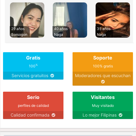
29 años
40 años
35 años
Sorsogon
Naga
Naga
Gratis
Soporte
%
100
100% gratis
Servicios gratuitos
Moderadores que escuchan
Serio
Visitantes
perfiles de calidad
Muy visitado
Calidad confirmada
Lo mejor Filipinas