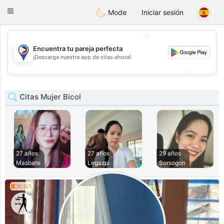
Philippines
Chat
Toggle
Mode
Iniciar sesión
navigation
💖
Encuentra tu pareja perfecta
💖
¡Descarga nuestra app de citas ahora!
💕
💕
Citas Mujer Bicol
27 años
27 años
29 años
Masbate
Legazpi
Sorsogon
0.6/1