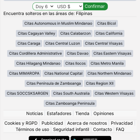
Encuentra solteros en las áreas de: Filipinas
Citas Autonomous in Muslim Mindanao
Citas Bicol
Citas Cagayan Valley
Citas Calabarzon
Citas California
Citas Caraga
Citas Central Luzon
Citas Central Visayas
Citas Cordillera Administrative
Citas Davao
Citas Eastern Visayas
Citas Hilagang Mindanao
Citas Ilocos
Citas Metro Manila
Citas MIMAROPA
Citas National Capital
Citas Northern Mindanao
Citas Península de Zamboanga
Citas Region XII
Citas SOCCSKSARGEN
Citas South Australia
Citas Western Visayas
Citas Zamboanga Peninsula
Noticias
|
Estafadores
|
Tienda
|
Opiniones
Cookies y RGPD
|
Publicidad
|
Acerca de nosotros
|
Privacidad
|
Términos de uso
|
Seguridad infantil
|
Contacto
|
FAQ