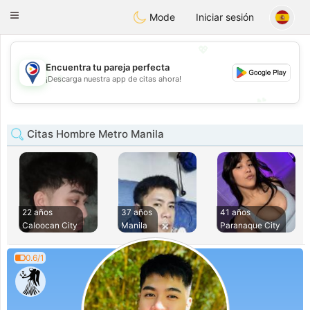
Philippines
Chat
Toggle
Mode
Iniciar sesión
navigation
💖
Encuentra tu pareja perfecta
💖
¡Descarga nuestra app de citas ahora!
💕
💕
Citas Hombre Metro Manila
22 años
37 años
41 años
Caloocan City
Manila
Paranaque City
0.6/1