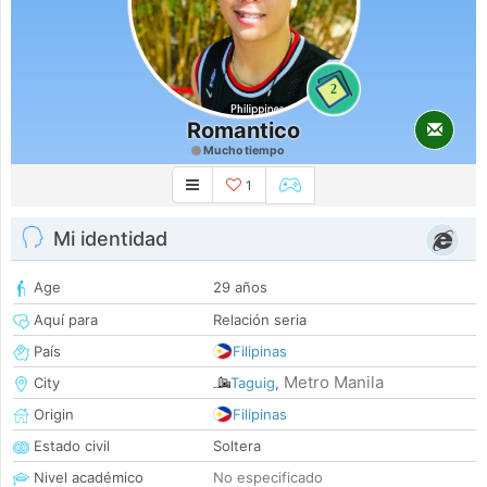
2
Romantico
Mucho tiempo
1
Mi identidad
Age
29 años
Aquí para
Relación seria
País
Filipinas
Metro Manila
City
Taguig
,
Origin
Filipinas
Estado civil
Soltera
Nivel académico
No especificado