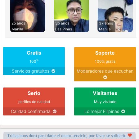
25 años
35 años
37 años
Manila
Las Pinas
Manila
Gratis
Soporte
%
100
100% gratis
Servicios gratuitos
Moderadores que escuchan
Serio
Visitantes
perfiles de calidad
Muy visitado
Calidad confirmada
Lo mejor Filipinas
Trabajamos duro para darte el mejor servicio, por favor sé solidario