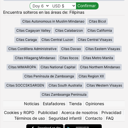
Encuentra solteros en las áreas de: Filipinas
Citas Autonomous in Muslim Mindanao
Citas Bicol
Citas Cagayan Valley
Citas Calabarzon
Citas California
Citas Caraga
Citas Central Luzon
Citas Central Visayas
Citas Cordillera Administrative
Citas Davao
Citas Eastern Visayas
Citas Hilagang Mindanao
Citas Ilocos
Citas Metro Manila
Citas MIMAROPA
Citas National Capital
Citas Northern Mindanao
Citas Península de Zamboanga
Citas Region XII
Citas SOCCSKSARGEN
Citas South Australia
Citas Western Visayas
Citas Zamboanga Peninsula
Noticias
|
Estafadores
|
Tienda
|
Opiniones
Cookies y RGPD
|
Publicidad
|
Acerca de nosotros
|
Privacidad
|
Términos de uso
|
Seguridad infantil
|
Contacto
|
FAQ