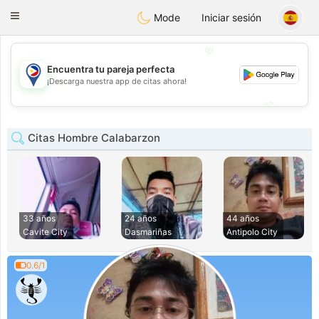
Philippines
Chat
Toggle
Mode
Iniciar sesión
navigation
💖
Encuentra tu pareja perfecta
💖
¡Descarga nuestra app de citas ahora!
💕
💕
Citas Hombre Calabarzon
33 años
24 años
44 años
Cavite City
Dasmariñas
Antipolo City
0.6/1