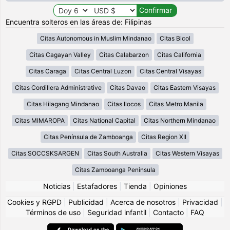
Encuentra solteros en las áreas de: Filipinas
Citas Autonomous in Muslim Mindanao
Citas Bicol
Citas Cagayan Valley
Citas Calabarzon
Citas California
Citas Caraga
Citas Central Luzon
Citas Central Visayas
Citas Cordillera Administrative
Citas Davao
Citas Eastern Visayas
Citas Hilagang Mindanao
Citas Ilocos
Citas Metro Manila
Citas MIMAROPA
Citas National Capital
Citas Northern Mindanao
Citas Península de Zamboanga
Citas Region XII
Citas SOCCSKSARGEN
Citas South Australia
Citas Western Visayas
Citas Zamboanga Peninsula
Noticias
|
Estafadores
|
Tienda
|
Opiniones
Cookies y RGPD
|
Publicidad
|
Acerca de nosotros
|
Privacidad
|
Términos de uso
|
Seguridad infantil
|
Contacto
|
FAQ