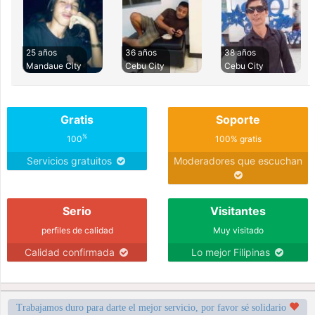
25 años
36 años
38 años
Mandaue City
Cebu City
Cebu City
Gratis
Soporte
%
100
100% gratis
Servicios gratuitos
Moderadores que escuchan
Serio
Visitantes
perfiles de calidad
Muy visitado
Calidad confirmada
Lo mejor Filipinas
Trabajamos duro para darte el mejor servicio, por favor sé solidario