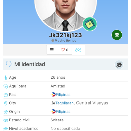
0
Jk321kj123
Mucho tiempo
0
Mi identidad
Age
26 años
Aquí para
Amistad
País
Filipinas
Central Visayas
City
Tagbilaran
,
Origin
Filipinas
Estado civil
Soltera
Nivel académico
No especificado