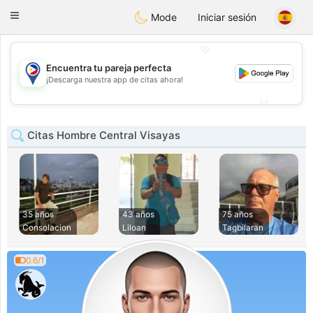
Philippines
Chat
Toggle
Mode
Iniciar sesión
navigation
💖
Encuentra tu pareja perfecta
💖
¡Descarga nuestra app de citas ahora!
💕
💕
Citas Hombre Central Visayas
35 años
43 años
75 años
Consolacion
Liloan
Tagbilaran
0.6/1