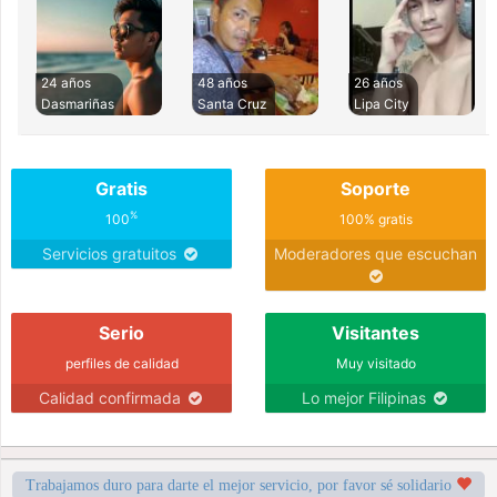
24 años
48 años
26 años
Dasmariñas
Santa Cruz
Lipa City
Gratis
Soporte
%
100
100% gratis
Servicios gratuitos
Moderadores que escuchan
Serio
Visitantes
perfiles de calidad
Muy visitado
Calidad confirmada
Lo mejor Filipinas
Trabajamos duro para darte el mejor servicio, por favor sé solidario