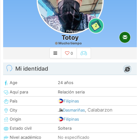
2
Totoy
Mucho tiempo
0
Mi identidad
Age
24 años
Aquí para
Relación seria
País
Filipinas
Calabarzon
City
Dasmariñas
,
Origin
Filipinas
Estado civil
Soltera
Nivel académico
No especificado