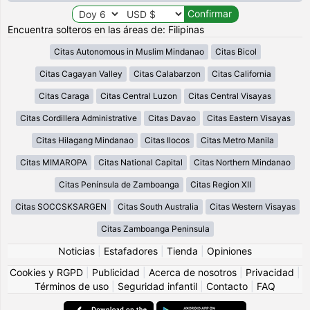
Encuentra solteros en las áreas de: Filipinas
Citas Autonomous in Muslim Mindanao
Citas Bicol
Citas Cagayan Valley
Citas Calabarzon
Citas California
Citas Caraga
Citas Central Luzon
Citas Central Visayas
Citas Cordillera Administrative
Citas Davao
Citas Eastern Visayas
Citas Hilagang Mindanao
Citas Ilocos
Citas Metro Manila
Citas MIMAROPA
Citas National Capital
Citas Northern Mindanao
Citas Península de Zamboanga
Citas Region XII
Citas SOCCSKSARGEN
Citas South Australia
Citas Western Visayas
Citas Zamboanga Peninsula
Noticias
|
Estafadores
|
Tienda
|
Opiniones
Cookies y RGPD
|
Publicidad
|
Acerca de nosotros
|
Privacidad
|
Términos de uso
|
Seguridad infantil
|
Contacto
|
FAQ