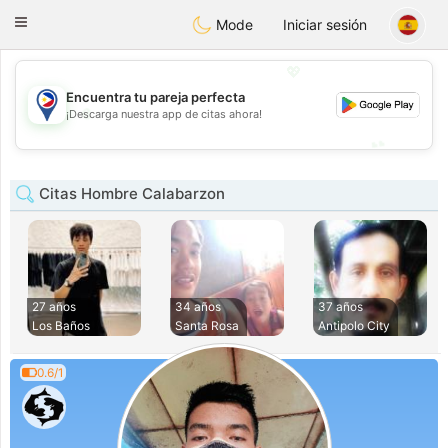
Philippines
Chat
Toggle
Mode
Iniciar sesión
navigation
💖
Encuentra tu pareja perfecta
💖
¡Descarga nuestra app de citas ahora!
💕
💕
Citas Hombre Calabarzon
27 años
34 años
37 años
Los Baños
Santa Rosa
Antipolo City
0.6/1