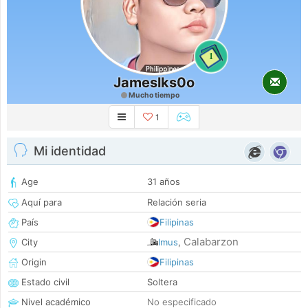
1
Jameslks0o
Mucho tiempo
1
Mi identidad
Age
31 años
Aquí para
Relación seria
País
Filipinas
Calabarzon
City
Imus
,
Origin
Filipinas
Estado civil
Soltera
Nivel académico
No especificado