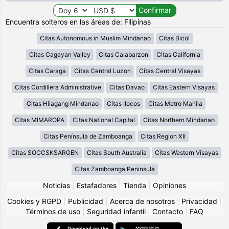
Encuentra solteros en las áreas de: Filipinas
Citas Autonomous in Muslim Mindanao
Citas Bicol
Citas Cagayan Valley
Citas Calabarzon
Citas California
Citas Caraga
Citas Central Luzon
Citas Central Visayas
Citas Cordillera Administrative
Citas Davao
Citas Eastern Visayas
Citas Hilagang Mindanao
Citas Ilocos
Citas Metro Manila
Citas MIMAROPA
Citas National Capital
Citas Northern Mindanao
Citas Península de Zamboanga
Citas Region XII
Citas SOCCSKSARGEN
Citas South Australia
Citas Western Visayas
Citas Zamboanga Peninsula
Noticias
|
Estafadores
|
Tienda
|
Opiniones
Cookies y RGPD
|
Publicidad
|
Acerca de nosotros
|
Privacidad
|
Términos de uso
|
Seguridad infantil
|
Contacto
|
FAQ