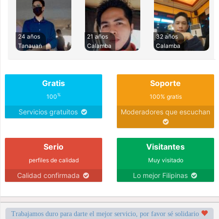
24 años
21 años
32 años
Tanauan
Calamba
Calamba
Gratis
Soporte
%
100
100% gratis
Servicios gratuitos
Moderadores que escuchan
Serio
Visitantes
perfiles de calidad
Muy visitado
Calidad confirmada
Lo mejor Filipinas
Trabajamos duro para darte el mejor servicio, por favor sé solidario