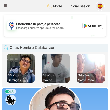
Philippines
Chat
Toggle
Mode
Iniciar sesión
navigation
💖
Encuentra tu pareja perfecta
💖
¡Descarga nuestra app de citas ahora!
💕
💕
Citas Hombre Calabarzon
36 años
28 años
34 años
Batangas
Cavite
Santa Rosa
0.7/1