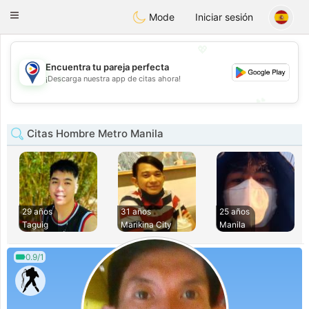
Philippines
Chat
Toggle
Mode
Iniciar sesión
navigation
💖
Encuentra tu pareja perfecta
💖
¡Descarga nuestra app de citas ahora!
💕
💕
Citas Hombre Metro Manila
29 años
31 años
25 años
Taguig
Marikina City
Manila
0.9/1