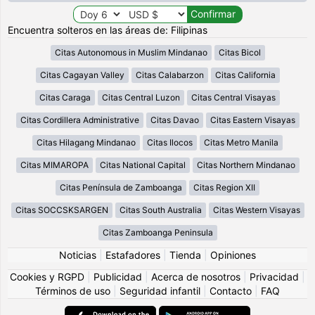
Encuentra solteros en las áreas de: Filipinas
Citas Autonomous in Muslim Mindanao
Citas Bicol
Citas Cagayan Valley
Citas Calabarzon
Citas California
Citas Caraga
Citas Central Luzon
Citas Central Visayas
Citas Cordillera Administrative
Citas Davao
Citas Eastern Visayas
Citas Hilagang Mindanao
Citas Ilocos
Citas Metro Manila
Citas MIMAROPA
Citas National Capital
Citas Northern Mindanao
Citas Península de Zamboanga
Citas Region XII
Citas SOCCSKSARGEN
Citas South Australia
Citas Western Visayas
Citas Zamboanga Peninsula
Noticias
|
Estafadores
|
Tienda
|
Opiniones
Cookies y RGPD
|
Publicidad
|
Acerca de nosotros
|
Privacidad
|
Términos de uso
|
Seguridad infantil
|
Contacto
|
FAQ