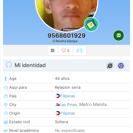
1
9568601929
Mucho tiempo
0
Mi identidad
Age
44 años
Aquí para
Relación seria
País
Filipinas
Metro Manila
City
Las Pinas
,
Origin
Filipinas
Estado civil
Soltera
Nivel académico
No especificado