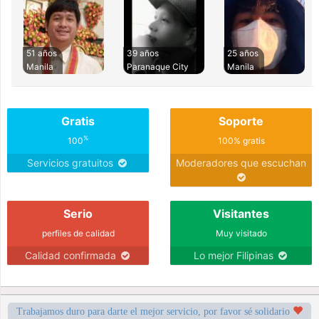
51 años
39 años
25 años
Manila
Paranaque City
Manila
Gratis
Soporte
%
100
100% gratis
Servicios gratuitos
Moderadores que escuchan
Serio
Visitantes
perfiles de calidad
Muy visitado
Calidad confirmada
Lo mejor Filipinas
Trabajamos duro para darte el mejor servicio, por favor sé solidario