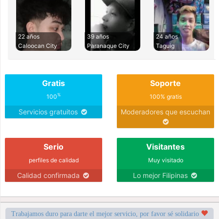
22 años
39 años
24 años
Caloocan City
Paranaque City
Taguig
Gratis
Soporte
%
100
100% gratis
Servicios gratuitos
Moderadores que escuchan
Serio
Visitantes
perfiles de calidad
Muy visitado
Calidad confirmada
Lo mejor Filipinas
Trabajamos duro para darte el mejor servicio, por favor sé solidario