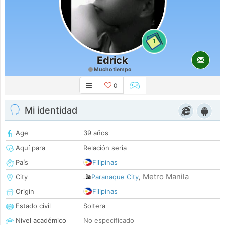
1
Edrick
Mucho tiempo
0
Mi identidad
Age
39 años
Aquí para
Relación seria
País
Filipinas
Metro Manila
City
Paranaque City
,
Origin
Filipinas
Estado civil
Soltera
Nivel académico
No especificado