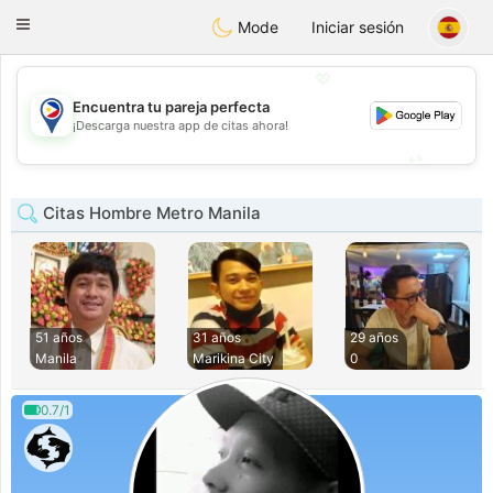
Philippines
Chat
Toggle
Mode
Iniciar sesión
navigation
💖
Encuentra tu pareja perfecta
💖
¡Descarga nuestra app de citas ahora!
💕
💕
Citas Hombre Metro Manila
51 años
31 años
29 años
Manila
Marikina City
0
0.7/1