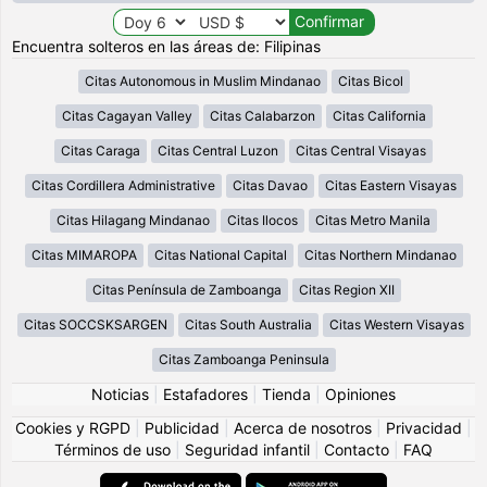
Encuentra solteros en las áreas de: Filipinas
Citas Autonomous in Muslim Mindanao
Citas Bicol
Citas Cagayan Valley
Citas Calabarzon
Citas California
Citas Caraga
Citas Central Luzon
Citas Central Visayas
Citas Cordillera Administrative
Citas Davao
Citas Eastern Visayas
Citas Hilagang Mindanao
Citas Ilocos
Citas Metro Manila
Citas MIMAROPA
Citas National Capital
Citas Northern Mindanao
Citas Península de Zamboanga
Citas Region XII
Citas SOCCSKSARGEN
Citas South Australia
Citas Western Visayas
Citas Zamboanga Peninsula
Noticias
|
Estafadores
|
Tienda
|
Opiniones
Cookies y RGPD
|
Publicidad
|
Acerca de nosotros
|
Privacidad
|
Términos de uso
|
Seguridad infantil
|
Contacto
|
FAQ