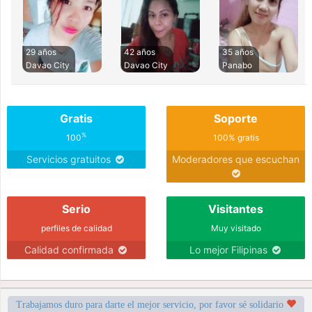
29 años
42 años
35 años
Davao City
Davao City
Panabo
Gratis
Soporte
%
100
100% gratis
Servicios gratuitos
Moderadores que escuchan
Serio
Visitantes
perfiles de calidad
Muy visitado
Calidad confirmada
Lo mejor Filipinas
Trabajamos duro para darte el mejor servicio, por favor sé solidario