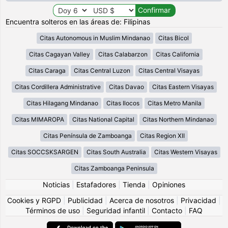
Encuentra solteros en las áreas de: Filipinas
Citas Autonomous in Muslim Mindanao
Citas Bicol
Citas Cagayan Valley
Citas Calabarzon
Citas California
Citas Caraga
Citas Central Luzon
Citas Central Visayas
Citas Cordillera Administrative
Citas Davao
Citas Eastern Visayas
Citas Hilagang Mindanao
Citas Ilocos
Citas Metro Manila
Citas MIMAROPA
Citas National Capital
Citas Northern Mindanao
Citas Península de Zamboanga
Citas Region XII
Citas SOCCSKSARGEN
Citas South Australia
Citas Western Visayas
Citas Zamboanga Peninsula
Noticias
|
Estafadores
|
Tienda
|
Opiniones
Cookies y RGPD
|
Publicidad
|
Acerca de nosotros
|
Privacidad
|
Términos de uso
|
Seguridad infantil
|
Contacto
|
FAQ