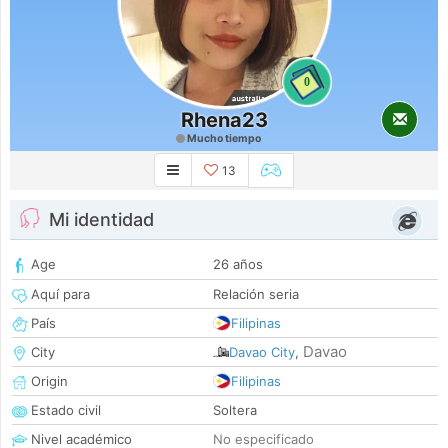
0
Rhena23
Mucho tiempo
13
Mi identidad
Age
26 años
Aquí para
Relación seria
País
Filipinas
Davao
City
Davao City
,
Origin
Filipinas
Estado civil
Soltera
Nivel académico
No especificado