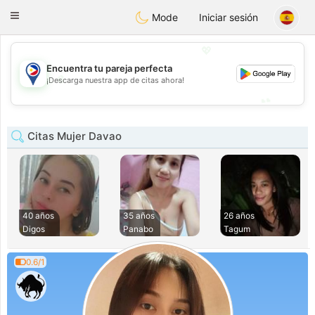
Philippines
Chat
Toggle
Mode
Iniciar sesión
navigation
💖
Encuentra tu pareja perfecta
💖
¡Descarga nuestra app de citas ahora!
💕
💕
Citas Mujer Davao
40 años
35 años
26 años
Digos
Panabo
Tagum
0.6/1