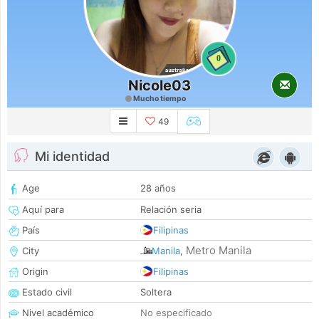
0
Nicole03
Mucho tiempo
49
Mi identidad
Age
28 años
Aquí para
Relación seria
País
Filipinas
Metro Manila
City
Manila
,
Origin
Filipinas
Estado civil
Soltera
Nivel académico
No especificado