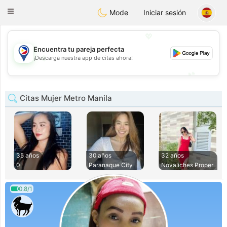
Philippines
Chat
Toggle
Mode
Iniciar sesión
navigation
💖
Encuentra tu pareja perfecta
💖
¡Descarga nuestra app de citas ahora!
💕
💕
Citas Mujer Metro Manila
35 años
30 años
32 años
0
Paranaque City
Novaliches Proper
0.8/1