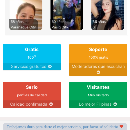
58 años
60 años
35 años
Paranaque City
Pasig City
0
Gratis
Soporte
%
100
100% gratis
Servicios gratuitos
Moderadores que escuchan
Serio
Visitantes
perfiles de calidad
Muy visitado
Calidad confirmada
Lo mejor Filipinas
Trabajamos duro para darte el mejor servicio, por favor sé solidario