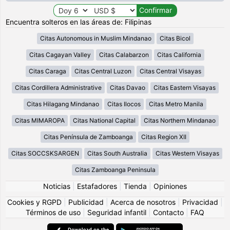
Encuentra solteros en las áreas de: Filipinas
Citas Autonomous in Muslim Mindanao
Citas Bicol
Citas Cagayan Valley
Citas Calabarzon
Citas California
Citas Caraga
Citas Central Luzon
Citas Central Visayas
Citas Cordillera Administrative
Citas Davao
Citas Eastern Visayas
Citas Hilagang Mindanao
Citas Ilocos
Citas Metro Manila
Citas MIMAROPA
Citas National Capital
Citas Northern Mindanao
Citas Península de Zamboanga
Citas Region XII
Citas SOCCSKSARGEN
Citas South Australia
Citas Western Visayas
Citas Zamboanga Peninsula
Noticias
|
Estafadores
|
Tienda
|
Opiniones
Cookies y RGPD
|
Publicidad
|
Acerca de nosotros
|
Privacidad
|
Términos de uso
|
Seguridad infantil
|
Contacto
|
FAQ