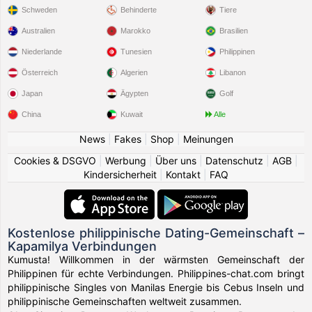
Schweden
Behinderte
Tiere
Australien
Marokko
Brasilien
Niederlande
Tunesien
Philippinen
Österreich
Algerien
Libanon
Japan
Ägypten
Golf
China
Kuwait
Alle
News
|
Fakes
|
Shop
|
Meinungen
Cookies & DSGVO
|
Werbung
|
Über uns
|
Datenschutz
|
AGB
|
Kindersicherheit
|
Kontakt
|
FAQ
Kostenlose philippinische Dating-Gemeinschaft –
Kapamilya Verbindungen
Kumusta! Willkommen in der wärmsten Gemeinschaft der
Philippinen für echte Verbindungen. Philippines-chat.com bringt
philippinische Singles von Manilas Energie bis Cebus Inseln und
philippinische Gemeinschaften weltweit zusammen.