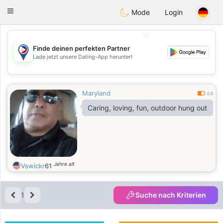
Philippines
Chat
Toggle
Mode
Login
navigation
💖
Finde deinen perfekten Partner
Lade jetzt unsere Dating-App herunter!
💖
💕
💕
Maryland
0.5
Caring, loving, fun, outdoor hung out
Jahre alt
Vswickr
61
1
Suche nach Kriterien