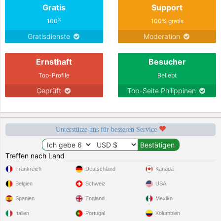
Gratis
Support
%
100
100% gratis
Gratisdienste
Moderation
Ernsthaft
Besucher
Top-Profile
Beliebt
Geprüft
Top-Seite Philippinen
Unterstütze uns für besseren Service
Treffen nach Land
Frankreich
Deutschland
Kanada
Belgien
Schweiz
USA
Spanien
England
Mexiko
Italien
Portugal
Kolumbien