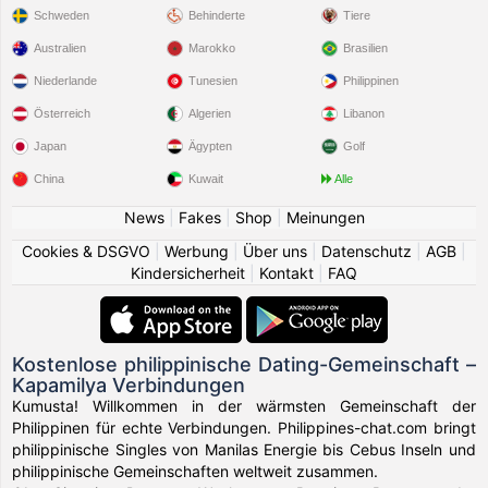
Schweden
Behinderte
Tiere
Australien
Marokko
Brasilien
Niederlande
Tunesien
Philippinen
Österreich
Algerien
Libanon
Japan
Ägypten
Golf
China
Kuwait
Alle
News
|
Fakes
|
Shop
|
Meinungen
Cookies & DSGVO
|
Werbung
|
Über uns
|
Datenschutz
|
AGB
|
Kindersicherheit
|
Kontakt
|
FAQ
Kostenlose philippinische Dating-Gemeinschaft –
Kapamilya Verbindungen
Kumusta! Willkommen in der wärmsten Gemeinschaft der
Philippinen für echte Verbindungen. Philippines-chat.com bringt
philippinische Singles von Manilas Energie bis Cebus Inseln und
philippinische Gemeinschaften weltweit zusammen.