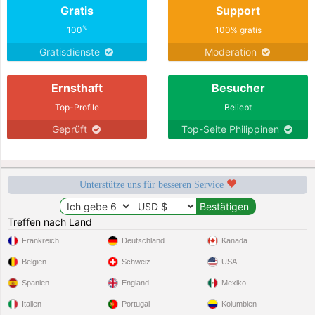
Gratis
Support
%
100
100% gratis
Gratisdienste
Moderation
Ernsthaft
Besucher
Top-Profile
Beliebt
Geprüft
Top-Seite Philippinen
Unterstütze uns für besseren Service
Treffen nach Land
Frankreich
Deutschland
Kanada
Belgien
Schweiz
USA
Spanien
England
Mexiko
Italien
Portugal
Kolumbien