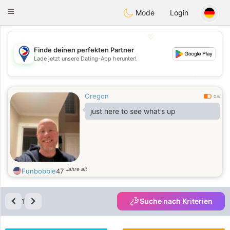
Philippines
Chat
Toggle
Mode
Login
navigation
💖
Finde deinen perfekten Partner
Lade jetzt unsere Dating-App herunter!
💖
💕
💕
Oregon
0.6
just here to see what’s up
Jahre alt
Funbobbie
47
1
Suche nach Kriterien