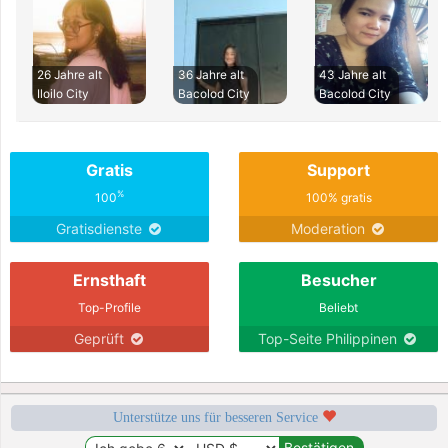
26 Jahre alt
36 Jahre alt
43 Jahre alt
Iloilo City
Bacolod City
Bacolod City
Gratis
Support
%
100
100% gratis
Gratisdienste
Moderation
Ernsthaft
Besucher
Top-Profile
Beliebt
Geprüft
Top-Seite Philippinen
Unterstütze uns für besseren Service