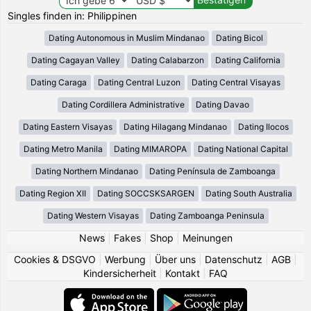
Singles finden in: Philippinen
Dating Autonomous in Muslim Mindanao
Dating Bicol
Dating Cagayan Valley
Dating Calabarzon
Dating California
Dating Caraga
Dating Central Luzon
Dating Central Visayas
Dating Cordillera Administrative
Dating Davao
Dating Eastern Visayas
Dating Hilagang Mindanao
Dating Ilocos
Dating Metro Manila
Dating MIMAROPA
Dating National Capital
Dating Northern Mindanao
Dating Península de Zamboanga
Dating Region XII
Dating SOCCSKSARGEN
Dating South Australia
Dating Western Visayas
Dating Zamboanga Peninsula
News
|
Fakes
|
Shop
|
Meinungen
Cookies & DSGVO
|
Werbung
|
Über uns
|
Datenschutz
|
AGB
|
Kindersicherheit
|
Kontakt
|
FAQ