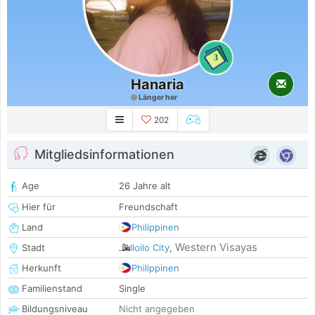
3
Hanaria
Länger her
202
Mitgliedsinformationen
Age
26 Jahre alt
Hier für
Freundschaft
Land
Philippinen
Western Visayas
Stadt
Iloilo City
,
Herkunft
Philippinen
Familienstand
Single
Bildungsniveau
Nicht angegeben