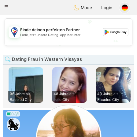
Philippines
Chat
Toggle
Mode
Login
navigation
💖
Finde deinen perfekten Partner
💖
Lade jetzt unsere Dating-App herunter!
💕
💕
Dating Frau in Western Visayas
36 Jahre alt
48 Jahre alt
43 Jahre alt
Bacolod City
Iloilo City
Bacolod City
0.8/1