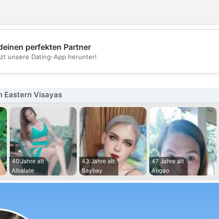
deinen perfekten Partner
💖
tzt unsere Dating-App herunter!
💕
n Eastern Visayas
40 Jahre alt
43 Jahre alt
47 Jahre alt
Albalate
Baybay
Abgao