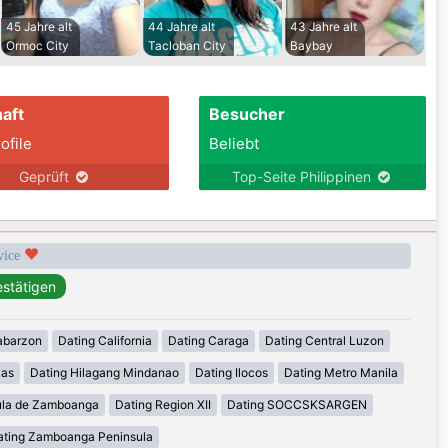
45 Jahre alt
44 Jahre alt
43 Jahre alt
Ormoc City
Tacloban City
Baybay
aft
Besucher
ofile
Beliebt
Geprüft
Top-Seite Philippinen
rvice
abarzon
Dating California
Dating Caraga
Dating Central Luzon
yas
Dating Hilagang Mindanao
Dating Ilocos
Dating Metro Manila
ula de Zamboanga
Dating Region XII
Dating SOCCSKSARGEN
ating Zamboanga Peninsula