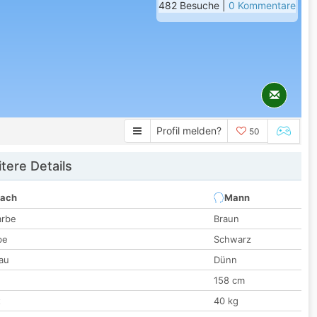
482 Besuche |
0 Kommentare
Profil melden?
50
tere Details
nach
Mann
arbe
Braun
be
Schwarz
au
Dünn
158 cm
t
40 kg