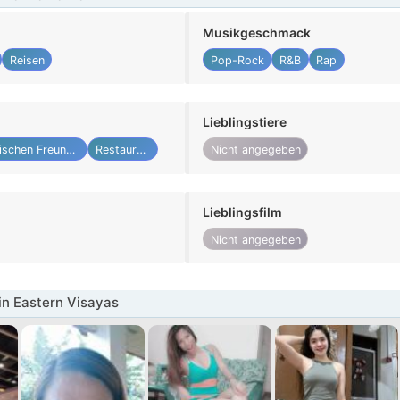
Musikgeschmack
Reisen
Pop-Rock
R&B
Rap
Lieblingstiere
Zwischen Freunden
Restaurant
Nicht angegeben
Lieblingsfilm
Nicht angegeben
in Eastern Visayas