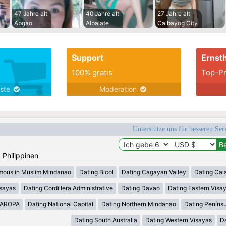
47 Jahre alt
40 Jahre alt
27 Jahre alt
Abgao
Albalate
Calbayog City
Support
Ernsth
100% gratis
Top-Pr
nste
Moderation
Unterstütze uns für besseren Se
: Philippinen
mous in Muslim Mindanao
Dating Bicol
Dating Cagayan Valley
Dating Cal
isayas
Dating Cordillera Administrative
Dating Davao
Dating Eastern Visa
MAROPA
Dating National Capital
Dating Northern Mindanao
Dating Peníns
Dating South Australia
Dating Western Visayas
D