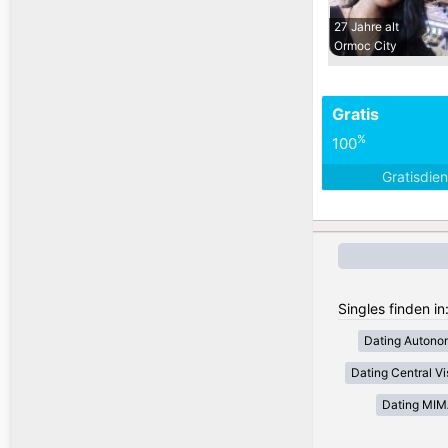
27 Jahre alt
Ormoc City
Gratis
%
100
Gratisdie
Singles finden in
Dating Autono
Dating Central V
Dating MI