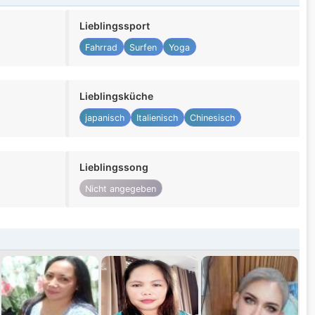
Lieblingssport
Fahrrad
Surfen
Yoga
Lieblingsküche
japanisch
Italienisch
Chinesisch
Lieblingssong
Nicht angegeben