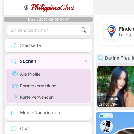
Philippines
Chat
Manila 2026-08-08 04:47
Finde 
Lade je
Startseite
Dating Frau i
Suchen
Alle Profile
Partnervermittlung
Karte verwenden
24 Jahre alt
Ormoc City
Meine Nachrichten
0.8/1
Chat