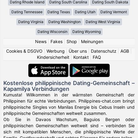
Dating Rhode Island
Dating South Carolina
Dating South Dakota
Dating Tennessee
Dating Texas
Dating Utah
Dating Vermont
Dating Virginia
Dating Washington
Dating West Virginia
Dating Wisconsin
Dating Wyoming
News
|
Fakes
|
Shop
|
Meinungen
Cookies & DSGVO
|
Werbung
|
Über uns
|
Datenschutz
|
AGB
|
Kindersicherheit
|
Kontakt
|
FAQ
Kostenlose philippinische Dating-Gemeinschaft –
Kapamilya Verbindungen
Kumusta! Willkommen in der wärmsten Gemeinschaft der
Philippinen für echte Verbindungen. Philippines-chat.com bringt
philippinische Singles von Manilas Energie bis Cebus Inseln und
philippinische Gemeinschaften weltweit zusammen.
Ob Sie in Davaos Wachstum, Baguios Bergen oder
philippinischen Gemeinschaften weltweit sind – verbinden Sie
sich mit kompatiblen Menschen, die philippinische Werte der
Familie, Gastfreundschaft und echten Fürsorge für andere teilen.