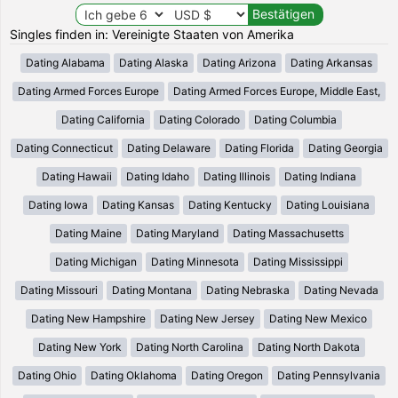
Singles finden in: Vereinigte Staaten von Amerika
Dating Alabama
Dating Alaska
Dating Arizona
Dating Arkansas
Dating Armed Forces Europe
Dating Armed Forces Europe, Middle East,
Dating California
Dating Colorado
Dating Columbia
Dating Connecticut
Dating Delaware
Dating Florida
Dating Georgia
Dating Hawaii
Dating Idaho
Dating Illinois
Dating Indiana
Dating Iowa
Dating Kansas
Dating Kentucky
Dating Louisiana
Dating Maine
Dating Maryland
Dating Massachusetts
Dating Michigan
Dating Minnesota
Dating Mississippi
Dating Missouri
Dating Montana
Dating Nebraska
Dating Nevada
Dating New Hampshire
Dating New Jersey
Dating New Mexico
Dating New York
Dating North Carolina
Dating North Dakota
Dating Ohio
Dating Oklahoma
Dating Oregon
Dating Pennsylvania