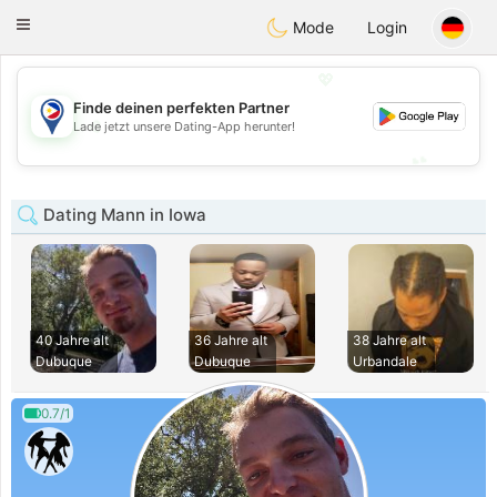
Philippines
Chat
Toggle
Mode
Login
navigation
💖
Finde deinen perfekten Partner
💖
Lade jetzt unsere Dating-App herunter!
💕
💕
Dating Mann in Iowa
40 Jahre alt
36 Jahre alt
38 Jahre alt
Dubuque
Dubuque
Urbandale
0.7/1