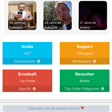
36 Jahre alt
40 Jahre alt
21 Jahre alt
Dubuque
Dubuque
Ankeny
Gratis
Support
%
100
100% gratis
Gratisdienste
Moderation
Ernsthaft
Besucher
Top-Profile
Beliebt
Geprüft
Top-Seite Philippinen
Unterstütze uns für besseren Service