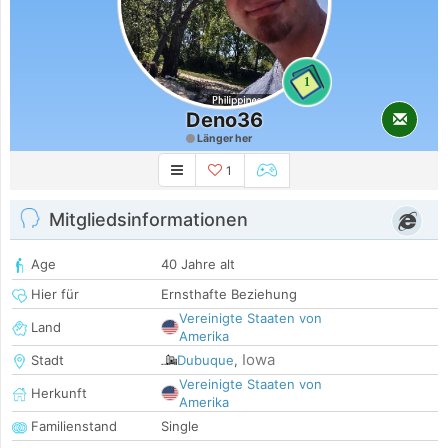
1
Deno36
Länger her
1
Mitgliedsinformationen
Age
40 Jahre alt
Hier für
Ernsthafte Beziehung
Vereinigte Staaten von
Land
Amerika
Iowa
Stadt
Dubuque
,
Vereinigte Staaten von
Herkunft
Amerika
Familienstand
Single